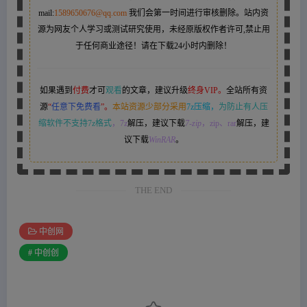
mail:
1589650676@qq.com
我们会第一时间进行审核删除。站内资
源为网友个人学习或测试研究使用，未经原版权作者许可,禁止用
于任何商业途径！请在下载24小时内删除！
如果遇到
付费
才可
观看
的文章，建议升级
终身VIP。
全站所有资
源
“
任意下免费看
”。
本站资源少部分采用
7z压缩，
为防止有人压
缩软件不支持7z格式
，7z
解压，建议下载
7-zip
，zip、rar
解压，建
议下载
WinRAR
。
THE END
中创网
# 中创创