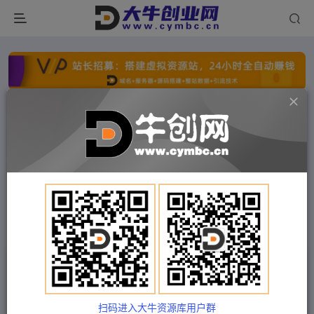
点击开通分站+
每日收入300+
文字广告火爆招租
文字广告火爆招租
文字广告火爆招租
文字广告火爆招租
文字广告火爆招租
文字广告火爆招租
首页
付费项目
中创网
正文
（5021期）最新外面收费1680梦幻西游手游起号打
金项目，一个号8块左右【软件+教程】
扫码进入大牛资源库用户群
Train03