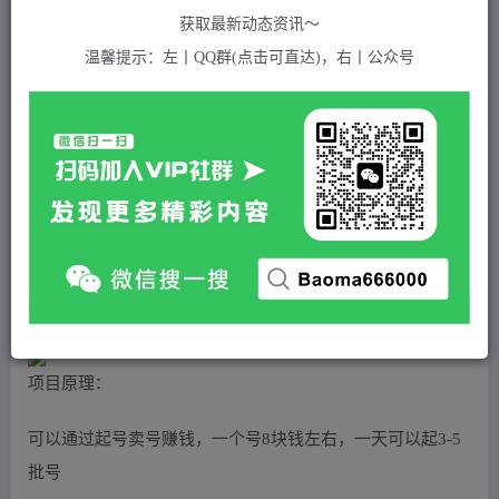
关注
私信
2年前发布
获取最新动态资讯～
314
付费资源
温馨提示：左丨QQ群(点击可直达)，右丨公众号
（5021期）最新外面收费1680梦幻西游手游起号打金项目，一个号8块左右【软件+教程】
此内容为付费资源，请付费后查看
5
积分
2
免费
黄金会员
超级会员(永久VIP)
登录购买
站长QQ：1970819299
验证码错误，网址最后 pwd 前面的 ? 换成 &
项目原理：
可以通过起号卖号赚钱，一个号8块钱左右，一天可以起3-5
批号