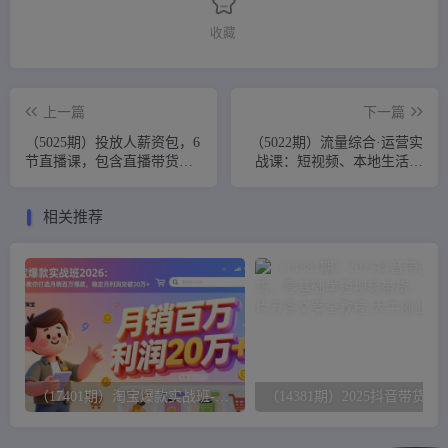
收藏
上一篇
下一篇
（5025期）投放人薪资包，6
（5022期）流量综合·运营实
节直播课，包含直播带货、
战课：短视频、本地生活、
广告投放、以及投标的独家
个人IP知识付费、直播带货
秘籍
运营
相关推荐
（17401期）淘宝爆款实战班-2026年2月更新：手把手教你打造月销百万爆款，稳定月利润突破20万+
（14381期）2025抖音带货运营技巧，零基础