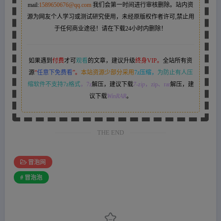
mail:
1589650676@qq.com
我们会第一时间进行审核删除。站内资
源为网友个人学习或测试研究使用，未经原版权作者许可,禁止用
于任何商业途径！请在下载24小时内删除！
如果遇到
付费
才可
观看
的文章，建议升级
终身VIP。
全站所有资
源
“
任意下免费看
”。
本站资源少部分采用
7z压缩，
为防止有人压
缩软件不支持7z格式
，7z
解压，建议下载
7-zip
，zip、rar
解压，建
议下载
WinRAR
。
THE END
冒泡网
# 冒泡泡