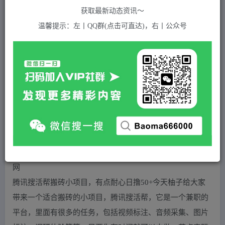
996
获取最新动态资讯～
付费资源
温馨提示：左丨QQ群(点击可直达)，右丨公众号
腾讯搜活帮搬砖低保小项目，有点耐心日撸50+
此内容为付费资源，请付费后查看
5
积分
2
免费
黄金会员
超级会员(永久VIP)
登录购买
站长QQ：1970819299
验证码错误，网址最后 pwd 前面的 ? 换成 &
腾讯搜活帮搬砖小项目，有点耐心日撸50+今天柚子给大家
带来一个适合搬砖的小项目，腾讯搜活帮，它是一个兼职的
平台，里面有很多的任务，包括视频标注、音频采集、图片