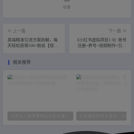
收藏
上一篇
下一篇
高端精准引流方案拆解，每
《小红书虚拟项目1.0》账号
天轻松获得100+粉丝【视频
注册+养号+视频制作+引流
课程】
+变现，几天就赚两三千
相关推荐
抖商达人渠道爆单玩法实战课，达人起爆玩法
抖音