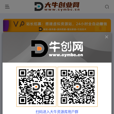
点击开通分站+
每日收入300+
文字广告火爆招租
文字广告火爆招租
文字广告火爆招租
文字广告火爆招租
文字广告火爆招租
文字广告火爆招租
首页
付费项目
冒泡网
正文
腾讯搜活帮搬砖低保小项目，有点耐心日撸50+
Train03
关注
私信
2年前发布
扫码进入大牛资源库用户群