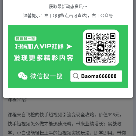
关注
私信
2年前发布
获取最新动态资讯～
612
付费资源
温馨提示：左丨QQ群(点击可直达)，右丨公众号
飞橙·快手短视频引流变现全攻略，实战教学，小白也能轻松上手的短视频实操玩法
此内容为付费资源，请付费后查看
5
积分
2
免费
黄金会员
超级会员(永久VIP)
登录购买
站长QQ：1970819299
验证码错误，网址最后 pwd 前面的 ? 换成 &
课程介绍：
课程来自飞橙的快手短视频引流变现全攻略，价值398元。
快手短视频怎么做才能迅速涨粉，带来业绩增长？实战教
学，小白也能轻松上手的短视频实操玩法，即学即用。带你