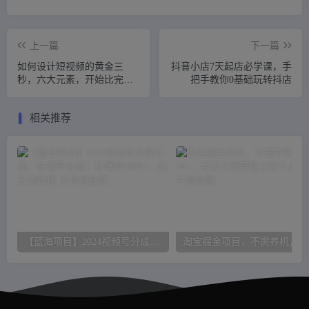
上一篇
下一篇
如何设计短视频的黄金三
抖音小店7天起店必学课，手
秒，六大元素，开始比完美
把手教你0基础玩转抖店
更重要
相关推荐
【蓝海项目】2024视频号分成计划，快速开分成，日爆单8000+，附玩法教程
淘宝