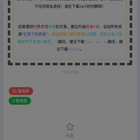
于任何商业途径！请在下载24小时内删除！
如果遇到
付费
才可
观看
的文章，建议升级
终身VIP。
全站所有资
源
“
任意下免费看
”。
本站资源少部分采用
7z压缩，
为防止有人压
缩软件不支持7z格式
，7z
解压，建议下载
7-zip
，zip、rar
解压，建
议下载
WinRAR
。
THE END
冒泡网
# 冒泡泡
收藏