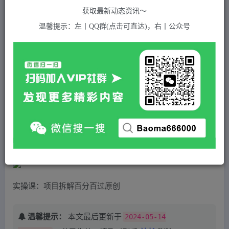
关注
私信
2年前发布
获取最新动态资讯～
551
付费资源
温馨提示：左丨QQ群(点击可直达)，右丨公众号
项目拆解百分百过原创，解决项目拆解赛道难过原创的问题
此内容为付费资源，请付费后查看
5
积分
免费
免费
黄金会员
超级会员(永久VIP)
登录购买
站长QQ：1970819299
验证码错误，网址最后 pwd 前面的 ? 换成 &
实操课：项目拆解百分百过原创
温馨提示：
本文最后更新于
2024-05-14