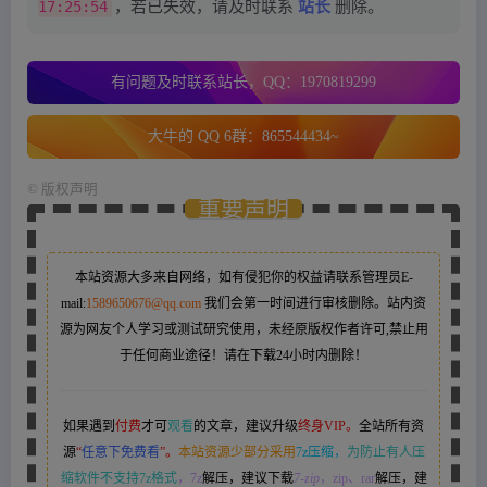
17:25:54
，若已失效，请及时联系
站长
删除。
有问题及时联系站长，QQ：1970819299
大牛的 QQ 6群：865544434~
©
版权声明
重要声明
本站资源大多来自网络，如有侵犯你的权益请联系管理员
E-
mail:
1589650676@qq.com
我们会第一时间进行审核删除。站内资
源为网友个人学习或测试研究使用，未经原版权作者许可,禁止用
于任何商业途径！请在下载24小时内删除！
如果遇到
付费
才可
观看
的文章，建议升级
终身VIP。
全站所有资
源
“
任意下免费看
”。
本站资源少部分采用
7z压缩，
为防止有人压
缩软件不支持7z格式
，7z
解压，建议下载
7-zip
，zip、rar
解压，建