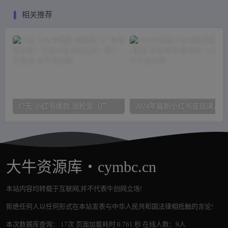
相关推荐
17天 小红书爆款 涨粉营（广告变现方向）打造小红书博主IP、接广告变现
20
大牛资源库・cymbc.cn
本站内容均转载于互联网,并不代表牛创网立场!
拒绝任何人以任何形式在本站发表与中华人民共和国法律相抵触的言论!
本次数据库查询： 17次 页面加载耗时 0.761 秒 在线人数：9人