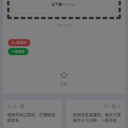
议下载
WinRAR
。
THE END
福缘网
# 福缘缘
收藏
上一篇
下一篇
视频号风口项目，打爆短视
利用信息差赚钱，每天只需
频挂车
操作十几分钟，一部手机轻
松月入过万