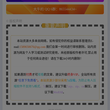
大牛的 QQ 6群：865544434~
©
版权声明
重要声明
本站资源大多来自网络，如有侵犯你的权益请联系管理员
E-
mail:
1589650676@qq.com
我们会第一时间进行审核删除。站内资
源为网友个人学习或测试研究使用，未经原版权作者许可,禁止用
于任何商业途径！请在下载24小时内删除！
如果遇到
付费
才可
观看
的文章，建议升级
终身VIP。
全站所有资
源
“
任意下免费看
”。
本站资源少部分采用
7z压缩，
为防止有人压
缩软件不支持7z格式
，7z
解压，建议下载
7-zip
，zip、rar
解压，建
议下载
WinRAR
。