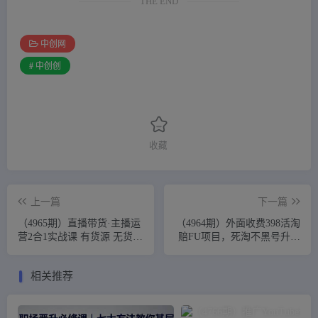
THE END
中创网
# 中创创
收藏
上一篇
下一篇
（4965期）直播带货·主播运
（4964期）外面收费398活淘
营2合1实战课 有货源 无货源
赔FU项目，死淘不黑号升级
直播推流 极速起号 稳定出单
版，单号单次净利润100-
300+
相关推荐