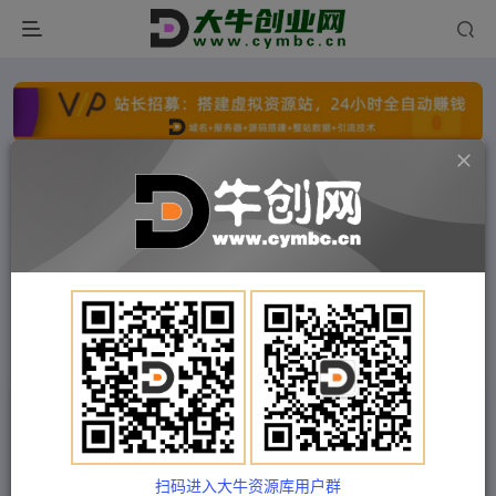
点击开通分站+
每日收入300+
文字广告火爆招租
文字广告火爆招租
文字广告火爆招租
文字广告火爆招租
文字广告火爆招租
文字广告火爆招租
首页
付费项目
中创网
正文
（4966期）外面卖688的喜马拉雅全自动抢红包项
目，实时监测 号称一天15-20(脚本+教程)
扫码进入大牛资源库用户群
Train03