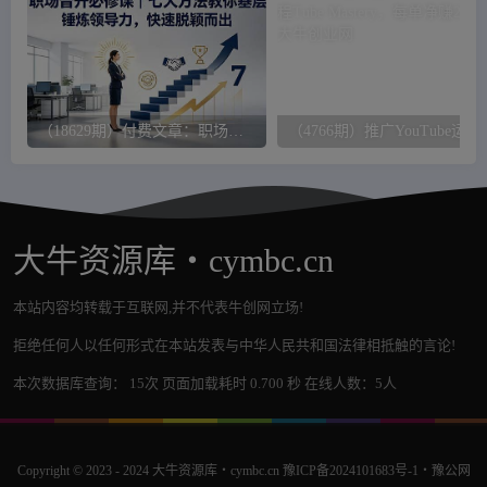
（18629期）付费文章：职场晋升必修课｜七大方法教你基层锤炼领导力，快速脱颖而出
（4766期）推广YouTub
大牛资源库・cymbc.cn
本站内容均转载于互联网,并不代表牛创网立场!
拒绝任何人以任何形式在本站发表与中华人民共和国法律相抵触的言论!
本次数据库查询： 15次 页面加载耗时 0.700 秒 在线人数：5人
Copyright © 2023 - 2024
大牛资源库・cymbc.cn
豫ICP备2024101683号-1
・
豫公网