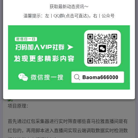
关注
私信
2年前发布
获取最新动态资讯～
610
付费资源
温馨提示：左丨QQ群(点击可直达)，右丨公众号
（4966期）外面卖688的喜马拉雅全自动抢红包项目，实时监测 号称一天15-20(脚本+教程)
此内容为付费资源，请付费后查看
5
积分
2
免费
黄金会员
超级会员(永久VIP)
登录购买
站长QQ：1970819299
验证码错误，网址最后 pwd 前面的 ? 换成 &
项目原理：
首先通过红包采集器进行实时筛查哪些喜马拉雅直播间是有
红包的，再用脚本进入直播间实现云端调取数据实时检测数