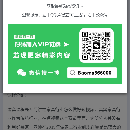
关注
私信
2年前发布
获取最新动态资讯～
717
付费资源
温馨提示：左丨QQ群(点击可直达)，右丨公众号
【设计猩爷】家居行业短视频起号策略，家居行业非主流短视频策略课价值4980元
此内容为付费资源，请付费后查看
5
积分
2
免费
黄金会员
超级会员(永久VIP)
登录购买
站长QQ：1970819299
验证码错误，网址最后 pwd 前面的 ? 换成 &
课程介绍：
这套课程是专门讲在家具行业怎么做好短视频，其实家具行
业作为传统行业，在短视频这个赛道里面，大部分人并没有
利用好赛道，老师在2019年做家具行业到现在算是比较大的