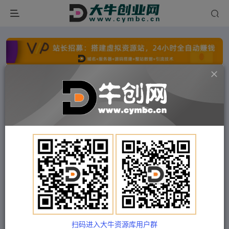
点击开通分站+
每日收入300+
文字广告火爆招租
文字广告火爆招租
文字广告火爆招租
文字广告火爆招租
文字广告火爆招租
文字广告火爆招租
首页
付费项目
冒泡网
正文
【设计猩爷】家居行业短视频起号策略，家居行业
非主流短视频策略课价值4980元
扫码进入大牛资源库用户群
Train03