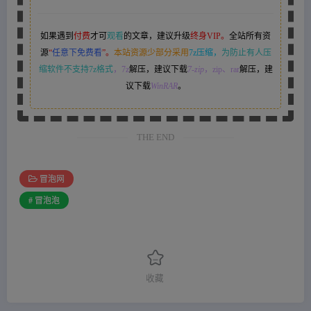
如果遇到
付费
才可
观看
的文章，建议升级
终身VIP。
全站所有资
源
“
任意下免费看
”。
本站资源少部分采用
7z压缩，
为防止有人压
缩软件不支持7z格式
，7z
解压，建议下载
7-zip
，zip、rar
解压，建
议下载
WinRAR
。
THE END
冒泡网
# 冒泡泡
收藏