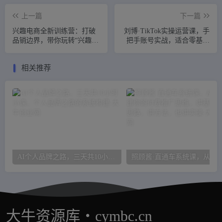
上一篇
下一篇
兴趣电商全新训练营：打破
刘博·TikTok实操运营课，手
品销边界，带你玩转“兴趣电
把手账号实战，适合零基础
商“实现业务增长
Tiktok新人
相关推荐
AI个人品牌之路，​三天共10小时小课，个人品牌之路的系统构建
照顾酱·直通车系统
大牛资源库・cymbc.cn