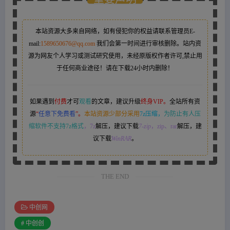
本站资源大多来自网络，如有侵犯你的权益请联系管理员
E-
mail:
1589650676@qq.com
我们会第一时间进行审核删除。站内资
源为网友个人学习或测试研究使用，未经原版权作者许可,禁止用
于任何商业途径！请在下载24小时内删除！
如果遇到
付费
才可
观看
的文章，建议升级
终身VIP。
全站所有资
源
“
任意下免费看
”。
本站资源少部分采用
7z压缩，
为防止有人压
缩软件不支持7z格式
，7z
解压，建议下载
7-zip
，zip、rar
解压，建
议下载
WinRAR
。
THE END
中创网
# 中创创