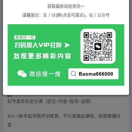
关注
私信
2年前发布
获取最新动态资讯～
870
付费资源
温馨提示：左丨QQ群(点击可直达)，右丨公众号
（4969期）2023短视频起号·差异化定位课：0~1做懂抖音（定位+内容+投流+运营）
此内容为付费资源，请付费后查看
5
积分
2
免费
黄金会员
超级会员(永久VIP)
登录购买
站长QQ：1970819299
验证码错误，网址最后 pwd 前面的 ? 换成 &
起号差异化定位课（定位+内容+投流+运营）
从0~1新手起号陪伴训练营，不只是输出课程，而是做懂抖
音