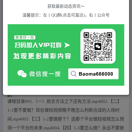
关注
私信
2年前发布
获取最新动态资讯～
800
付费资源
温馨提示：左丨QQ群(点击可直达)，右丨公众号
（4971期）2023短视频密训圈：领先同行·新玩法，醒翻灌顶·新思路（28节课时）
此内容为付费资源，请付费后查看
5
积分
2
免费
黄金会员
超级会员(永久VIP)
登录购买
站长QQ：1970819299
验证码错误，网址最后 pwd 前面的 ? 换成 &
课程目录001.（一）前言方法之下还有方法.mp4002.【二】
1-1要不要做？现在做短视频晚不晚怎么判断合适的入场时
间.mp4003.【三】1-2要做那个？选那个平台做短视频怎么预
测一个平台的未来.mp4004.【四】1-3要怎么做？永远不要被