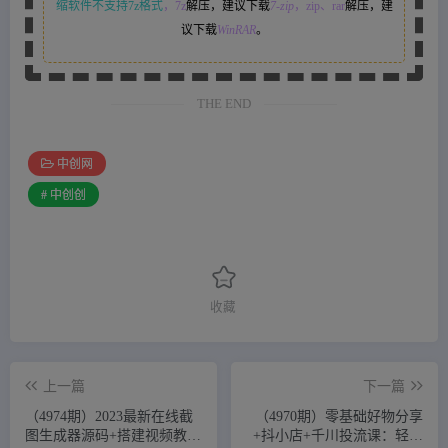
缩软件不支持7z格式
，7z
解压，建议下载
7-zip
，zip、rar
解压，建
议下载
WinRAR
。
THE END
中创网
# 中创创
收藏
上一篇
下一篇
（4974期）2023最新在线截
（4970期）零基础好物分享
图生成器源码+搭建视频教
+抖小店+千川投流课：轻松