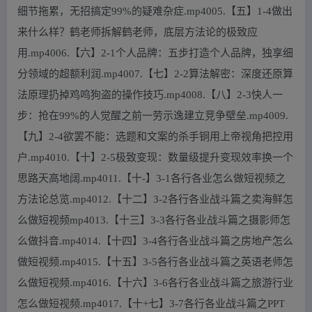
细节拖累，无招搞定99%的疑难杂症.mp4005.【五】1-4做出
来什么样？鹤老师拆解鹤老师，底层方法论的极致应
用.mp4006.【六】2-1个人品牌：五步打造个人品牌，独享细
分领域的超额利润.mp4007.【七】2-2算法解密：深度还原算
法原理扔掉鸡鸣狗盗的操作技巧.mp4008.【八】2-3快人一
步：抢在99%的人觉醒之前一劳示逸建立竞争壁垒.mp4009.
【九】2-4欲罢不能：选题和文案的杀手铜用上帝视角把控用
户.mp4010.【十】2-5极致变现：数量级提升变现效率换一个
思路天高地阔.mp4011.【十-】3-1各行各业怎么做短视频之
方法论总览.mp4012.【十二】3-2各行各业战斗篇之卖海鲜怎
么做短视频mp4013.【十三】3-3各行各业战斗篇之摄影师怎
么做抖音.mp4014.【十四】3-4各行各业战斗篇之房地产怎么
做短视频.mp4015.【十五】3-5各行各业战斗篇之英语老师怎
么做短视频.mp4016.【十六】3-6各行各业战斗篇之旅游行业
怎么做短视频.mp4017.【十+七】3-7各行各业战斗篇之PPT