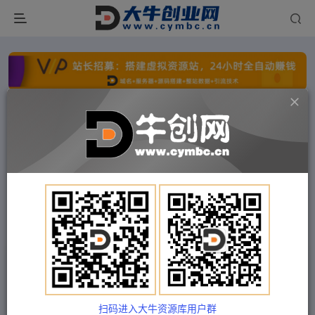
点击开通分站+
每日收入300+
文字广告火爆招租
文字广告火爆招租
文字广告火爆招租
文字广告火爆招租
文字广告火爆招租
文字广告火爆招租
首页
付费项目
中创网
正文
（4971期）2023短视频密训圈：领先同行·新玩
法，醒翻灌顶·新思路（28节课时）
扫码进入大牛资源库用户群
Train03