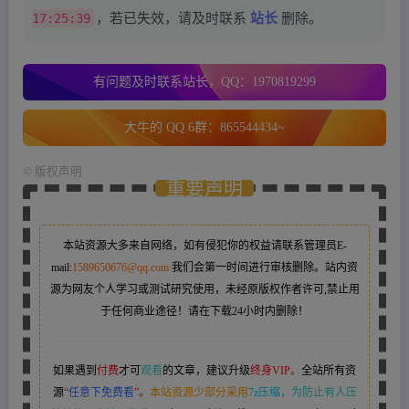
17:25:39
，若已失效，请及时联系
站长
删除。
有问题及时联系站长，QQ：1970819299
大牛的 QQ 6群：865544434~
©
版权声明
重要声明
本站资源大多来自网络，如有侵犯你的权益请联系管理员
E-
mail:
1589650676@qq.com
我们会第一时间进行审核删除。站内资
源为网友个人学习或测试研究使用，未经原版权作者许可,禁止用
于任何商业途径！请在下载24小时内删除！
如果遇到
付费
才可
观看
的文章，建议升级
终身VIP。
全站所有资
源
“
任意下免费看
”。
本站资源少部分采用
7z压缩，
为防止有人压