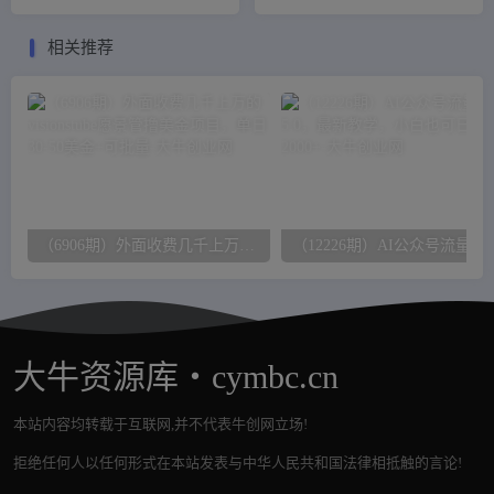
程，支持电脑和手机端在线
快速起号，快速学会抖音投
制作生成
流
相关推荐
（6906期）外面收费几千上万的visionstube愿景管撸美金项目，单日30-50美金+可批量
大牛资源库・cymbc.cn
本站内容均转载于互联网,并不代表牛创网立场!
拒绝任何人以任何形式在本站发表与中华人民共和国法律相抵触的言论!