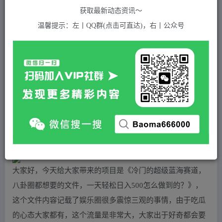
关注
私信
2年前发布
获取最新动态资讯～
388
付费资源
温馨提示：左丨QQ群(点击可直达)，右丨公众号
冷门的超级蓝海赛道，八卦圈都想要的文件，一天轻松日入500怎么做到的？
此内容为付费资源，请付费后查看
5
积分
免费
免费
黄金会员
超级会员(永久VIP)
登录购买
站长QQ：1970819299
验证码错误，网址最后 pwd 前面的 ? 换成 &
大家好，今天给大家带来的项目是《冷门的超级蓝海赛道，
八卦圈都想要的文件，一天轻松日入500怎么做到的？》，
这个文件内容记载了娱乐圈很多震惊三观的事情，由于吃瓜
的心态大家都有，这个流量是非常大，大家出于好奇都会要