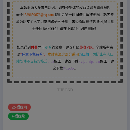
本站资源大多来自网络，如有侵犯你的权益请联系管理员
E-
mail:
1589650676@qq.com
我们会第一时间进行审核删除。站内资
源为网友个人学习或测试研究使用，未经原版权作者许可,禁止用
于任何商业途径！请在下载24小时内删除！
如果遇到
付费
才可
观看
的文章，建议升级
终身VIP。
全站所有资
源
“
任意下免费看
”。
本站资源少部分采用
7z压缩，
为防止有人压
缩软件不支持7z格式
，7z
解压，建议下载
7-zip
，zip、rar
解压，建
议下载
WinRAR
。
THE END
福缘网
# 福缘缘