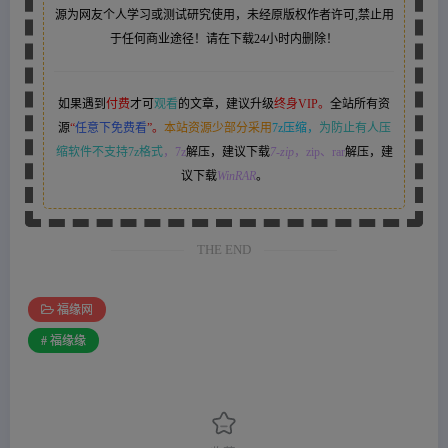
源为网友个人学习或测试研究使用，未经原版权作者许可,禁止用
于任何商业途径！请在下载24小时内删除！
如果遇到
付费
才可
观看
的文章，建议升级
终身VIP。
全站所有资
源
“
任意下免费看
”。
本站资源少部分采用
7z压缩，
为防止有人压
缩软件不支持7z格式
，7z
解压，建议下载
7-zip
，zip、rar
解压，建
议下载
WinRAR
。
THE END
福缘网
# 福缘缘