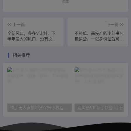
收藏
上一篇
下一篇
全新风口，多多V计划，下
不补单、高投产的小红书店
半年最大的风口，没有之
铺运营，一张身份证就可以
一！
开店注册（33节课）
相关推荐
快手无人直播带货保姆级教程，解放双手（教程+软件）
速卖通VIP新手快速入门班，