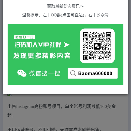
关注
私信
2年前发布
获取最新动态资讯～
558
付费资源
温馨提示：左丨QQ群(点击可直达)，右丨公众号
单号最低100美金，零成本，小白无脑操作。可复制，可扩大。
此内容为付费资源，请付费后查看
5
积分
免费
免费
黄金会员
超级会员(永久VIP)
登录购买
站长QQ：1970819299
验证码错误，网址最后 pwd 前面的 ? 换成 &
出售Instagram高粉账号项目，单个账号利润最低100美金
起。
不用运营账号，不用引粉，无脑零成本刷粉出售。