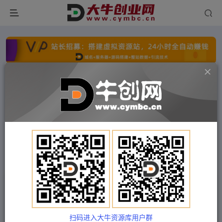
点击开通分站+
每日收入300+
文字广告火爆招租
文字广告火爆招租
文字广告火爆招租
文字广告火爆招租
文字广告火爆招租
文字广告火爆招租
首页
付费项目
冒泡网
正文
小红书营销获客攻略：从账号定位到核心流量获
取，爆款笔记打造
扫码进入大牛资源库用户群
Train03