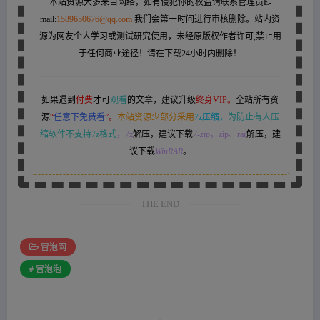
本站资源大多来自网络，如有侵犯你的权益请联系管理员
E-
mail:
1589650676@qq.com
我们会第一时间进行审核删除。站内资
源为网友个人学习或测试研究使用，未经原版权作者许可,禁止用
于任何商业途径！请在下载24小时内删除！
如果遇到
付费
才可
观看
的文章，建议升级
终身VIP。
全站所有资
源
“
任意下免费看
”。
本站资源少部分采用
7z压缩，
为防止有人压
缩软件不支持7z格式
，7z
解压，建议下载
7-zip
，zip、rar
解压，建
议下载
WinRAR
。
THE END
冒泡网
# 冒泡泡