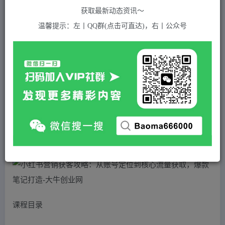
关注
私信
2年前发布
获取最新动态资讯～
906
付费资源
温馨提示：左丨QQ群(点击可直达)，右丨公众号
小红书营销获客攻略：从账号定位到核心流量获取，爆款笔记打造
此内容为付费资源，请付费后查看
5
积分
2
免费
黄金会员
超级会员(永久VIP)
登录购买
站长QQ：1970819299
验证码错误，网址最后 pwd 前面的 ? 换成 &
课程目录