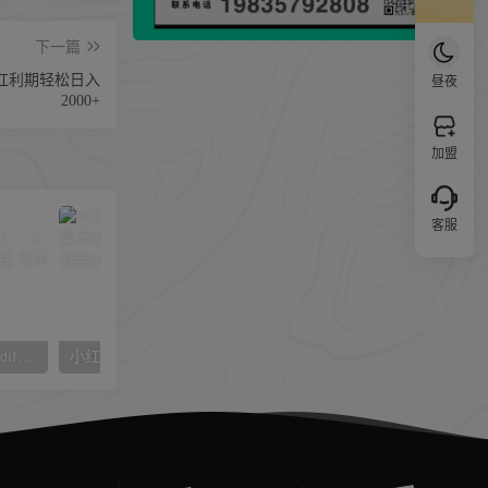
下一篇
红利期轻松日入
昼夜
2000+
加盟
客服
AI摄影【Midjourney+Stablediffusion】，人工智能商业应用摄影-37节课程
小红书数字人暴力起号 AI改写文案 再也不用费劲录口播每天20分钟 流量火爆日入破…