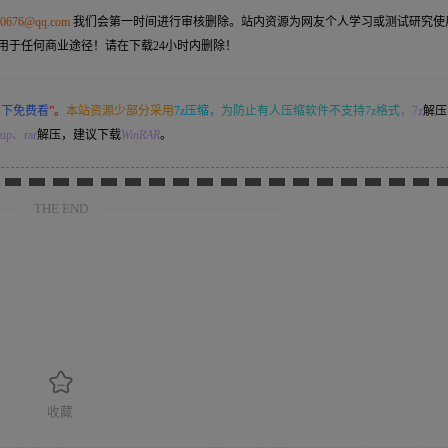
50676@qq.com
我们会第一时间进行审核删除。站内资源为网友个人学习或测试研究使
用于任何商业途径！请在下载24小时内删除！
意下免费看
”。
本站资源少部分采用
7z压缩，
为防止有人压缩软件不支持7z格式
，7z
解压
ip、rar
解压，建议下载
WinRAR
。
THE END
收藏