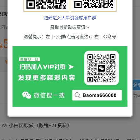
靠短剧私域掘金 月入5W 小白闭眼做（教程+2T资料）
扫码进入大牛资源库用户群
此内容为付费资源，请付费后查看
获取最新动态资讯～
温馨提示：左丨QQ群(点击可直达)，右丨公众号
5
积分
免费
超级会员(永久VIP)
黄金会员
免费
登
站长QQ：1970819299
验证码错误，网址最后 pwd 前面的
W 小白闭眼做（教程+2T资料）