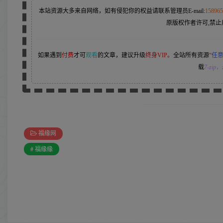
本站资源大多来自网络，如有侵犯你的权益请联系管理员
E-mail:
15896
原版权作者许可,禁止
如果遇到
付费
才可
观看
的文章，建议升级
终身VIP。
全站所有资源
“
任
载
7-zip
，z
福缘网
# 福缘缘