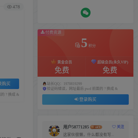
478
付费资源
5
积分
黄金会员
超级会员(永久VIP)
免费
免费
录购买
站长QQ：1970819299
验证码错误，网址最后 pwd 前面的 ? 换成 &
 ? 换成 &
登录购买
用户58771285
关注
这家伙很懒，什么都没有写...