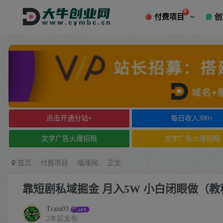
付费项目
创
点击开通分站+
每日收入300+
文字广告火爆招租
文字广告火爆招租
首页
付费项目
福缘网
正文
靠短剧私域掘金 月入5W 小白闭眼做（教
Train03
2年前发布