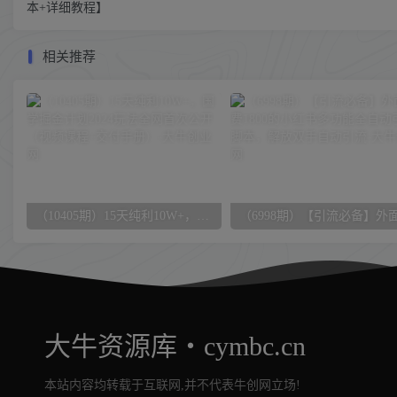
本+详细教程】
相关推荐
（10405期）15天纯利10W+，国学掘金计划2024玩法全网首次公开（视频课程+交付手册）
大牛资源库・cymbc.cn
本站内容均转载于互联网,并不代表牛创网立场!