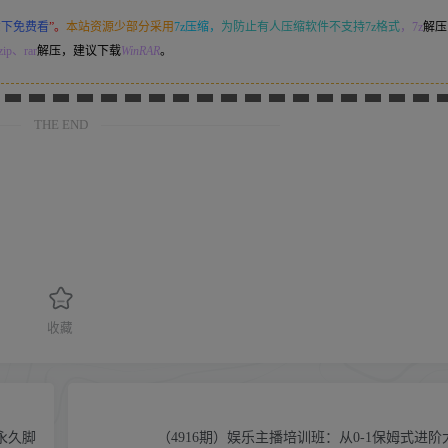
意下免费看
”。
本站资源少部分采用
7z压缩，
为防止有人压缩软件不支持7z格式
，7z
解压
ip、rar
解压，建议下载
WinRAR
。
THE END
收藏
【永久脚
（4916期）娱乐主播培训班：从0-1保姆式进