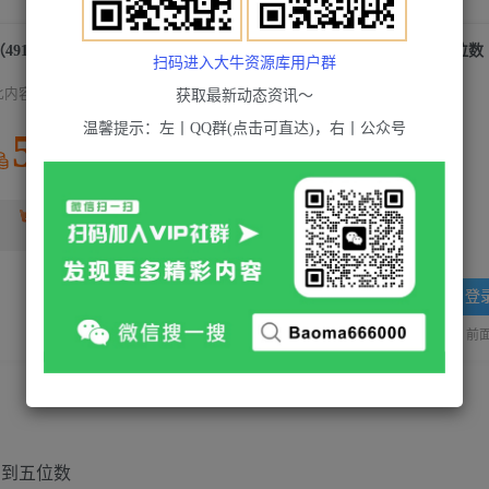
扫码进入大牛资源库用户群
此内容为付费资源，请付费后查看
获取最新动态资讯～
温馨提示：左丨QQ群(点击可直达)，右丨公众号
5
积分
2
超级会员(永久VIP)
黄金会员
免费
登
站长QQ：1970819299
验证码错误，网址最后 pwd 前面的
四到五位数