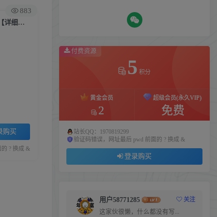
883
（4915期）【抖音热门】外边卖1980的5G直播新玩法，轻松日四到五位数【详细玩法教程】
付费资源
5
积分
黄金会员
超级会员(永久VIP)
2
免费
录购买
站长QQ：1970819299
验证码错误，网址最后 pwd 前面的 ? 换成 &
 ? 换成 &
登录购买
用户58771285
关注
这家伙很懒，什么都没有写...