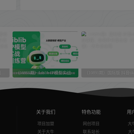
（6998期）【引流必备】外面收费1800的小红书多功能全自动引流脚本，解放双手自动引流
（16955期）Liblib IP模型实战训练营，零基础掌握从数据准备到产出稳定、可商用模型的全部核心技能
关于我们
特色功能
用
项目加盟
网创项目
大牛
关于大牛
联系站长
大