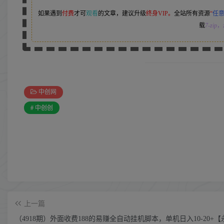
如果遇到
付费
才可
观看
的文章，建议升级
终身VIP。
全站所有资源
“
任
载
7-zip
，z
中创网
# 中创创
上一篇
（4918期）外面收费188的易赚全自动挂机脚本，单机日入10-20+