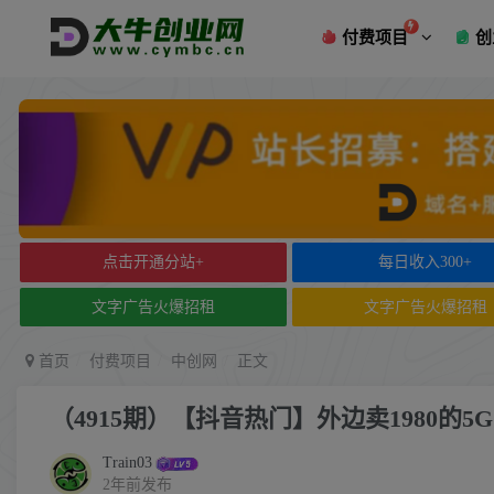
付费项目
创
点击开通分站+
每日收入300+
文字广告火爆招租
文字广告火爆招租
首页
付费项目
中创网
正文
（4915期）【抖音热门】外边卖1980
Train03
2年前发布