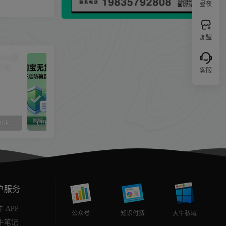
昼夜
加盟
客服
（10891期）国际版 抖音tiktok实战课程，向海外抖音出发（15节课）
（19683期）淘宝无货源5.0单店月入2万-更新2026：开店防骗到下单发货，蓝海选品+三店循环玩法全掌握
户服务
 APP
公众号
知识付费
大牛私域
牛笔记