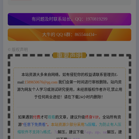
有问题及时联系站长，QQ：1970819299
大牛的 QQ 6群：865544434~
©
版权声明
重要声明
本站资源大多来自网络，如有侵犯你的权益请联系管理员
E-
mail:
1589650676@qq.com
我们会第一时间进行审核删除。站内资
源为网友个人学习或测试研究使用，未经原版权作者许可,禁止用
于任何商业途径！请在下载24小时内删除！
如果遇到
付费
才可
观看
的文章，建议升级
终身VIP。
全站所有资
源
“
任意下免费看
”。
本站资源少部分采用
7z压缩，
为防止有人压
缩软件不支持7z格式
，7z
解压，建议下载
7-zip
，zip、rar
解压，建