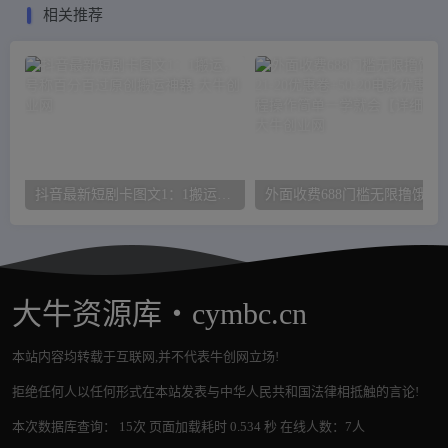
相关推荐
抖音最新短剧卡图文1：1搬运，号称百分百过原创搬运神器
外面收费688门槛无限撸饿了么21-20优惠卷+50-20
大牛资源库・cymbc.cn
本站内容均转载于互联网,并不代表牛创网立场!
拒绝任何人以任何形式在本站发表与中华人民共和国法律相抵触的言论!
本次数据库查询： 15次 页面加载耗时 0.534 秒 在线人数：7人