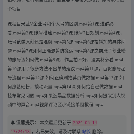
个项目
课程目录蓝V企业号和个人号的区别.mp4第1课.进群必
看.mp4第2课.账号搭建.mp4第3课.账号7日规划.mp4第4课，
账号该做原创还是混剪.mp4第5课.mp4第6课投抖加的具体问
题.mp4第7课如何正确混剪防搬运.mp4第8课之前涨了创业粉
的账号该如何做.mp4第9课，作品拍不好，没素材必看.mp4
第10课用了很多方法不出单的建议.mp4第11课，百货账号起
号流程.mp4第12课.如何正确刷推荐页做数据.mp4第13课.如
何涨基础粉，撬动流量.mp4第14课.如何给自己做数据.mp4
挂车常见问题.mp4如果选晨品数据分析.mp4如何提取别人视
频中的声音.mp4视频评论区小链接单窗教程.mp4
温馨提示：
本文最后更新于
2024-05-14
17:24:18
，若已失效，请及时联系
站长
删除。