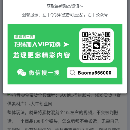
关注
私信
2年前发布
获取最新动态资讯～
863
付费资源
温馨提示：左丨QQ群(点击可直达)，右丨公众号
抖音零食带货全套课程：从0到1搭建账号，涨粉卖货（提供素材库）
此内容为付费资源，请付费后查看
5
积分
2
免费
黄金会员
超级会员(永久VIP)
登录购买
站长QQ：1970819299
验证码错误，网址最后 pwd 前面的 ? 换成 &
整体玩法，就是将素材混剪个10s左右的视频，不会被判搬
运，一个商品100多个镜头，怎么剪都不会搬运，无需自己
拍视频，没有项目做的，而且要需要投入少的，你可以搞这