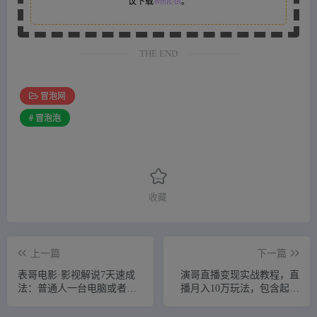
议下载
WinRAR
。
THE END
冒泡网
# 冒泡泡
收藏
上一篇
下一篇
表哥电影·影视解说7天速成
演哥直播变现实战教程，直
法：普通人一台电脑或者一
播月入10万玩法，包含起号
部手机，小白快速起号
细节，新老号都可以