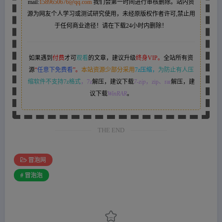
mail:
1589650676@qq.com
我们会第一时间进行审核删除。站内资
源为网友个人学习或测试研究使用，未经原版权作者许可,禁止用
于任何商业途径！请在下载24小时内删除！
如果遇到
付费
才可
观看
的文章，建议升级
终身VIP。
全站所有资
源
“
任意下免费看
”。
本站资源少部分采用
7z压缩，
为防止有人压
缩软件不支持7z格式
，7z
解压，建议下载
7-zip
，zip、rar
解压，建
议下载
WinRAR
。
THE END
冒泡网
# 冒泡泡