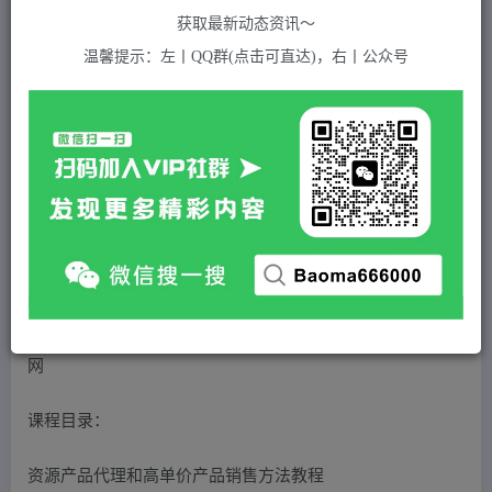
595
获取最新动态资讯～
付费资源
温馨提示：左丨QQ群(点击可直达)，右丨公众号
拼多多虚拟店铺，新手开网店注册自动发货教程
此内容为付费资源，请付费后查看
5
积分
2
免费
黄金会员
超级会员(永久VIP)
登录购买
站长QQ：1970819299
验证码错误，网址最后 pwd 前面的 ? 换成 &
课程目录：
资源产品代理和高单价产品销售方法教程