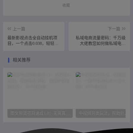
收藏
上一篇
下一篇
最新影视点击全自动挂机项
私域电商流量密码：千万级
目，一个点击0.038，轻轻松
大佬教您如何做私域电商
松日入300+
（12节课）
相关推荐
图文带货项目速成1.0：无需真人出镜，无需自己发货，无需开播也能赚钱！
中视