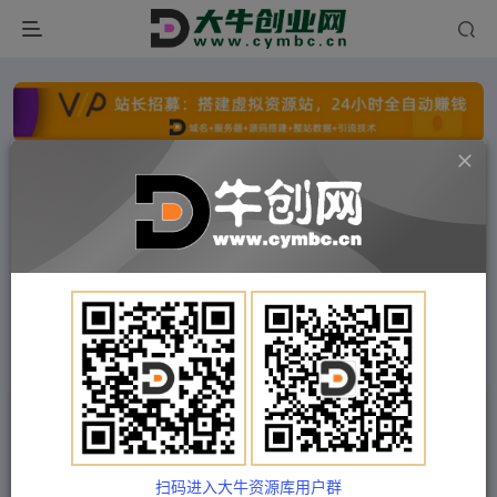
点击开通分站+
每日收入300+
文字广告火爆招租
文字广告火爆招租
文字广告火爆招租
文字广告火爆招租
文字广告火爆招租
文字广告火爆招租
首页
付费项目
冒泡网
正文
拼多多虚拟店铺，新手开网店注册自动发货教程
Train03
关注
私信
2年前发布
扫码进入大牛资源库用户群