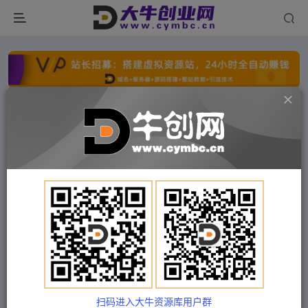
点击开通分站+
每日收入300+
文字广告火爆招租
文字广告火爆招租
文字广告火爆招租
文字广告火爆招租
文字广告火爆招租
文字广告火爆招租
首页
付费项目
冒泡网
正文
手机后期修图秘籍-49节手机修图课，一站式教学
（价值399元）
扫码进入大牛资源库用户群
Train03