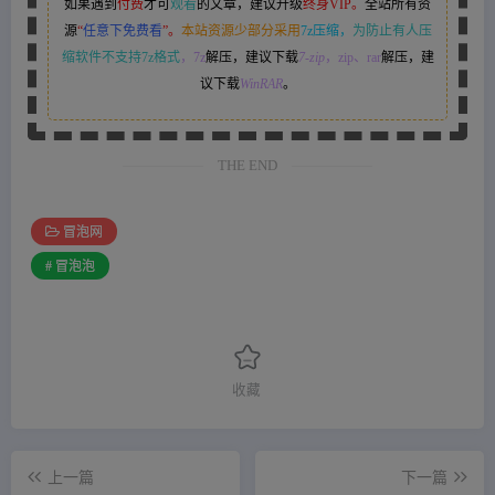
如果遇到
付费
才可
观看
的文章，建议升级
终身VIP。
全站所有资
源
“
任意下免费看
”。
本站资源少部分采用
7z压缩，
为防止有人压
缩软件不支持7z格式
，7z
解压，建议下载
7-zip
，zip、rar
解压，建
议下载
WinRAR
。
THE END
冒泡网
# 冒泡泡
收藏
上一篇
下一篇