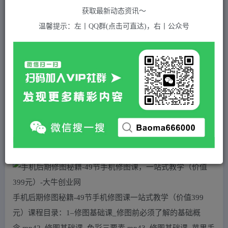
关注
私信
2年前发布
获取最新动态资讯～
552
付费资源
温馨提示：左丨QQ群(点击可直达)，右丨公众号
手机后期修图秘籍-49节手机修图课，一站式教学（价值399元）
此内容为付费资源，请付费后查看
5
积分
2
免费
黄金会员
超级会员(永久VIP)
登录购买
站长QQ：1970819299
验证码错误，网址最后 pwd 前面的 ? 换成 &
手机后期修图秘籍-49节手机修图课一站式教学（价值399
元）课程目录：1–修图基础课_修图前必须了解的基础概
念.mp42–修图基础课_色彩三要素.mp43–修图基础课_苹果手