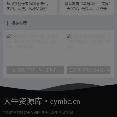
短视频创作者盈利系统班，
抖音教育书单号项目：实操2
实战，系统，落地给您想要
天90W，低投入、高成长、
的盈利方案（无水印）
低风险，高收益
相关推荐
审核视频，几秒一单，多劳多得，新人小白一天轻松3张【揭秘】
王通·现学现卖收钱班，学会快速识别不同
大牛资源库・cymbc.cn
本站内容均转载于互联网,并不代表牛创网立场!