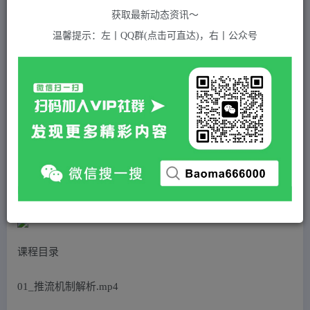
关注
私信
2年前发布
获取最新动态资讯～
585
付费资源
温馨提示：左丨QQ群(点击可直达)，右丨公众号
新手能听懂的直播带货课：玩转直播带货，轻松出单（19节课）
此内容为付费资源，请付费后查看
5
积分
免费
免费
黄金会员
超级会员(永久VIP)
登录购买
站长QQ：1970819299
验证码错误，网址最后 pwd 前面的 ? 换成 &
课程目录
01_推流机制解析.mp4