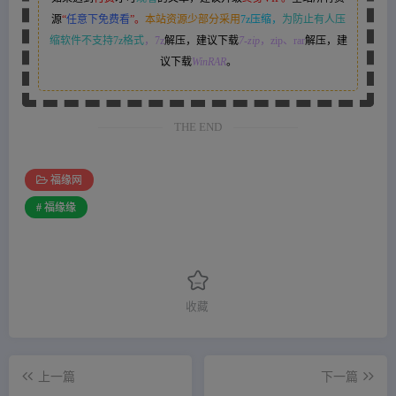
源
“
任意下免费看
”。
本站资源少部分采用
7z压缩，
为防止有人压
缩软件不支持7z格式
，7z
解压，建议下载
7-zip
，zip、rar
解压，建
议下载
WinRAR
。
THE END
福缘网
# 福缘缘
收藏
上一篇
下一篇