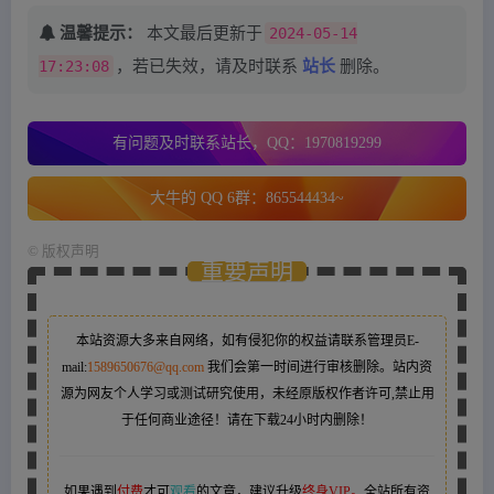
温馨提示：
本文最后更新于
2024-05-14
17:23:08
，若已失效，请及时联系
站长
删除。
有问题及时联系站长，QQ：1970819299
大牛的 QQ 6群：865544434~
©
版权声明
重要声明
本站资源大多来自网络，如有侵犯你的权益请联系管理员
E-
mail:
1589650676@qq.com
我们会第一时间进行审核删除。站内资
源为网友个人学习或测试研究使用，未经原版权作者许可,禁止用
于任何商业途径！请在下载24小时内删除！
如果遇到
付费
才可
观看
的文章，建议升级
终身VIP。
全站所有资