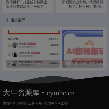
副业拆解：儿童成长档案虚
贴吧引流创业粉，喂饭级别
拟资料变现副业，一条龙实
教学，轻松日引流100+
操玩法（教程+素材）
相关推荐
副业好项目一个月搞5.8W+，B站带货悬赏计划全流程教学，高佣金低竞争的蓝海市场！
大牛资源库・cymbc.cn
本站内容均转载于互联网,并不代表牛创网立场!