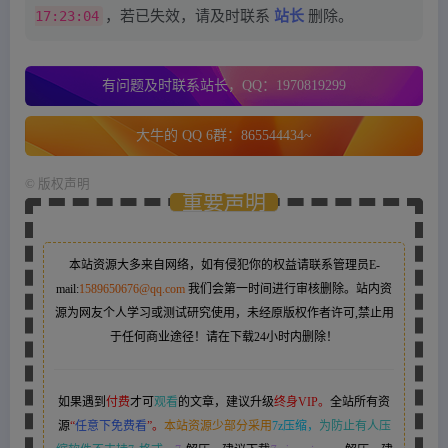
17:23:04
，若已失效，请及时联系
站长
删除。
有问题及时联系站长，QQ：1970819299
大牛的 QQ 6群：865544434~
©
版权声明
重要声明
本站资源大多来自网络，如有侵犯你的权益请联系管理员
E-
mail:
1589650676@qq.com
我们会第一时间进行审核删除。站内资
源为网友个人学习或测试研究使用，未经原版权作者许可,禁止用
于任何商业途径！请在下载24小时内删除！
如果遇到
付费
才可
观看
的文章，建议升级
终身VIP。
全站所有资
源
“
任意下免费看
”。
本站资源少部分采用
7z压缩，
为防止有人压