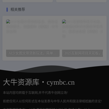
16800元
后，每单赚50-500（教程+线
报群)
相关推荐
AI少女图文带货新玩法，简单无脑发图文，流量爆炸【揭秘】
20
大牛资源库・cymbc.cn
本站内容均转载于互联网,并不代表牛创网立场!
拒绝任何人以任何形式在本站发表与中华人民共和国法律相抵触的言论!