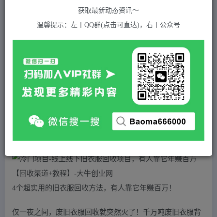
关注
私信
2年前发布
获取最新动态资讯～
730
付费资源
温馨提示：左丨QQ群(点击可直达)，右丨公众号
冷门项目-线上线下旧衣服回收项目，有人靠它年赚百万【回收渠道+教程】
此内容为付费资源，请付费后查看
5
积分
2
免费
黄金会员
超级会员(永久VIP)
登录购买
站长QQ：1970819299
验证码错误，网址最后 pwd 前面的 ? 换成 &
4个超实用的旧衣服回收方法，有人靠它年赚百万！
仅一夜之间，废旧衣服回收就突然火了！千万吨废旧衣服背