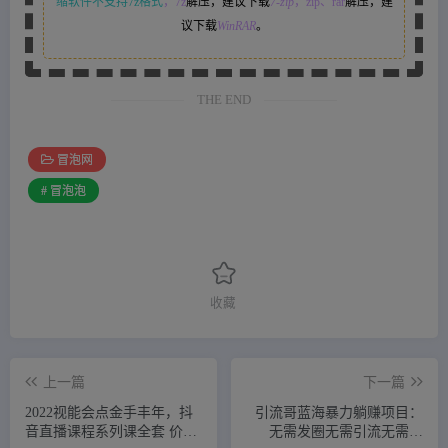
缩软件不支持7z格式
，7z
解压，建议下载
7-zip
，zip、rar
解压，建
议下载
WinRAR
。
THE END
冒泡网
# 冒泡泡
收藏
上一篇
下一篇
2022视能会点金手丰年，抖
引流哥蓝海暴力躺赚项目：
音直播课程系列课全套 价值
无需发圈无需引流无需售