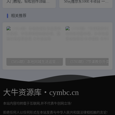
入门教程，轻松创作顶级图
50元撸京东100E卡项目 一张
像，命令参数-新手教程
赚50，多号多撸【详细操作
教程】
相关推荐
（5854期）本地同城生活运营师实操课，手机短视频拍摄剪辑，基础抖音运营逻辑
（57
大牛资源库・cymbc.cn
本站内容均转载于互联网,并不代表牛创网立场!
拒绝任何人以任何形式在本站发表与中华人民共和国法律相抵触的言论!