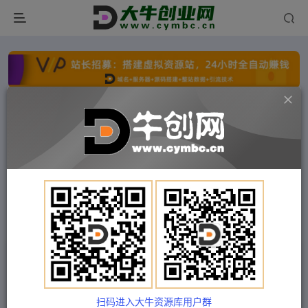
点击开通分站+
每日收入300+
文字广告火爆招租
文字广告火爆招租
文字广告火爆招租
文字广告火爆招租
文字广告火爆招租
文字广告火爆招租
首页
付费项目
中创网
正文
（4870期）【逆天黑科技】外面卖699的无人直播
搬运，可直接转播别人直播间(脚本+教程)
扫码进入大牛资源库用户群
Train03