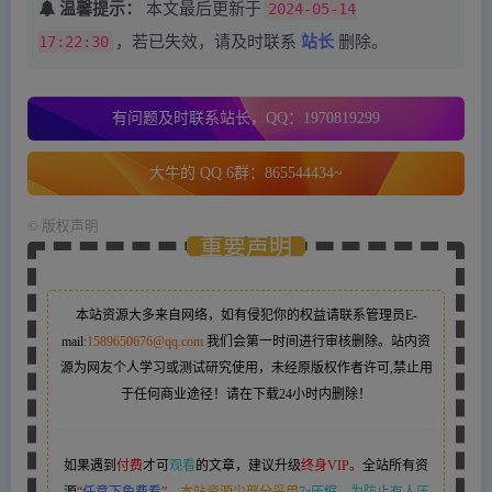
温馨提示：
本文最后更新于
2024-05-14
17:22:30
，若已失效，请及时联系
站长
删除。
有问题及时联系站长，QQ：1970819299
大牛的 QQ 6群：865544434~
©
版权声明
重要声明
本站资源大多来自网络，如有侵犯你的权益请联系管理员
E-
mail:
1589650676@qq.com
我们会第一时间进行审核删除。站内资
源为网友个人学习或测试研究使用，未经原版权作者许可,禁止用
于任何商业途径！请在下载24小时内删除！
如果遇到
付费
才可
观看
的文章，建议升级
终身VIP。
全站所有资
源
“
任意下免费看
”。
本站资源少部分采用
7z压缩，
为防止有人压