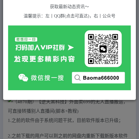
关注
私信
2年前发布
获取最新动态资讯～
649
付费资源
温馨提示：左丨QQ群(点击可直达)，右丨公众号
（4870期）【逆天黑科技】外面卖699的无人直播搬运，可直接转播别人直播间(脚本+教程)
此内容为付费资源，请付费后查看
5
积分
2
免费
黄金会员
超级会员(永久VIP)
登录购买
站长QQ：1970819299
验证码错误，网址最后 pwd 前面的 ? 换成 &
1.之前的软件由于系统问题干扰，目前软件版本已升级；
2.之前下载的用户可以到之前的网盘内重新下载新版本软件