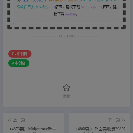
缩软件不支持7z格式
，7z
解压，建议下载
7-zip
，zip、rar
解压，建
议下载
WinRAR
。
THE END
中创网
# 中创创
收藏
上一篇
下一篇
（4873期）Midjourney新手
（4868期）外面卖收费298的