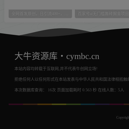
全网首发原创，日引流400+，收益4000+，小白手绘油画项目【揭秘】
大牛资源库・cymbc.cn
本站内容均转载于互联网,并不代表牛创网立场!
拒绝任何人以任何形式在本站发表与中华人民共和国法律相抵触的
本次数据库查询： 16次 页面加载耗时 0.563 秒 在线人数：5人
Copyrigh