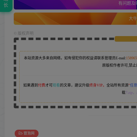
有问题及时
长
大牛的
©
版权声明
本站资源大多来自网络，如有侵犯你的权益请联系管理员
E-mail:
15896
原版权作者许可,禁止
如果遇到
付费
才可
观看
的文章，建议升级
终身VIP。
全站所有资源
“
任
载
7-zip
，z
冒泡网