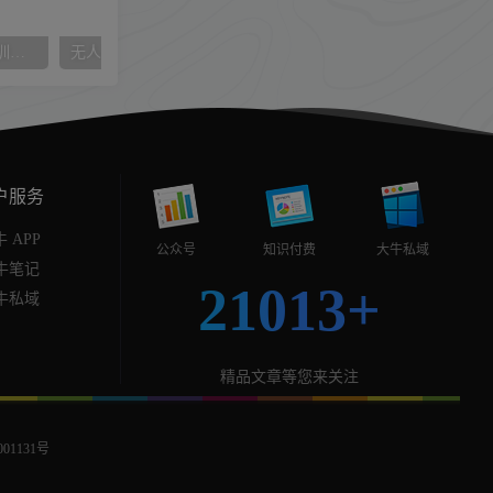
抖音直播电商7天线上陪跑训练营，巨量学官方认证讲师团带你玩转直播带货
无人直播有声小说直播间搭建，无脑撸收益(手机版+电脑版)
户服务
 APP
公众号
知识付费
大牛私域
牛笔记
21013+
牛私域
精品文章等您来关注
01131号