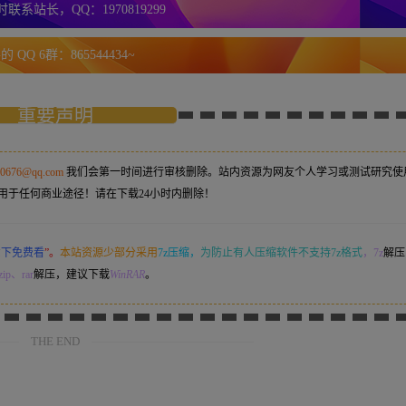
联系站长，QQ：1970819299
 QQ 6群：865544434~
重要声明
50676@qq.com
我们会第一时间进行审核删除。站内资源为网友个人学习或测试研究使
用于任何商业途径！请在下载24小时内删除！
意下免费看
”。
本站资源少部分采用
7z压缩，
为防止有人压缩软件不支持7z格式
，7z
解压
ip、rar
解压，建议下载
WinRAR
。
THE END