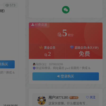
573
素材）
付费资源
5
积分
黄金会员
超级会员(永久VIP)
2
免费
录购买
站长QQ：1970819299
验证码错误，网址最后 pwd 前面的 ? 换成 &
 ? 换成 &
登录购买
用户58771285
关注
这家伙很懒，什么都没有写...