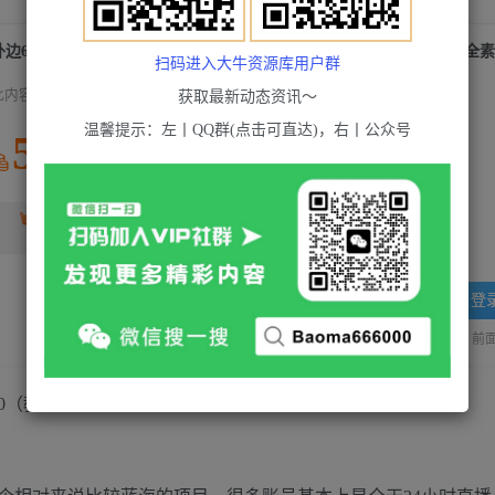
外边698的抖音故事号无人直播：6千人在线一天变现200（教程+软件+全
扫码进入大牛资源库用户群
此内容为付费资源，请付费后查看
获取最新动态资讯～
温馨提示：左丨QQ群(点击可直达)，右丨公众号
5
积分
2
超级会员(永久VIP)
黄金会员
免费
登
站长QQ：1970819299
验证码错误，网址最后 pwd 前面的