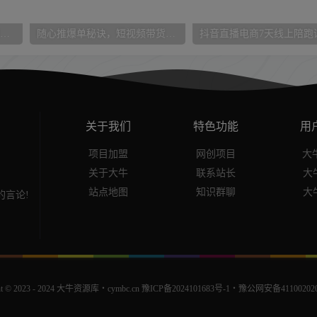
百家号ai无门槛搬砖掘金项目，日入500+（附官方脚本及指令）【揭秘】
随心推爆单秘诀，短视频带货-超1个小目标的投放心得
关于我们
特色功能
用
项目加盟
网创项目
大牛
关于大牛
联系站长
大
站点地图
知识群聊
大
言论!
t © 2023 - 2024
大牛资源库・cymbc.cn
豫ICP备2024101683号-1
・
豫公网安备411002020