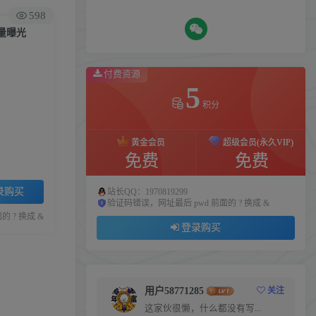
598
量曝光
付费资源
5
积分
黄金会员
超级会员(永久VIP)
免费
免费
录购买
站长QQ：1970819299
验证码错误，网址最后 pwd 前面的 ? 换成 &
 ? 换成 &
登录购买
用户58771285
关注
这家伙很懒，什么都没有写...