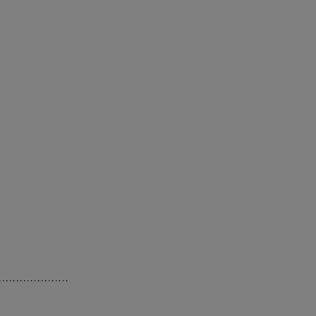
····················