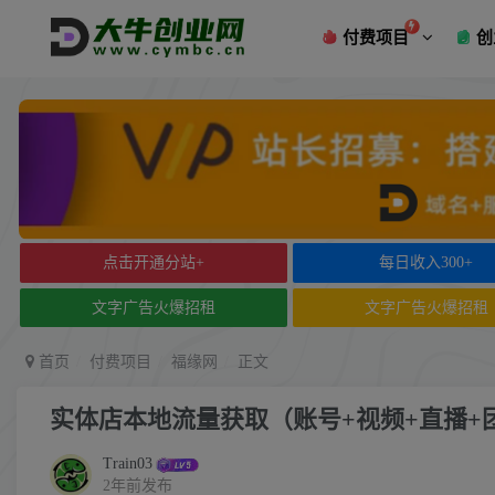
付费项目
创
点击开通分站+
每日收入300+
文字广告火爆招租
文字广告火爆招租
首页
付费项目
福缘网
正文
实体店本地流量获取（账号+视频+直播+
Train03
2年前发布