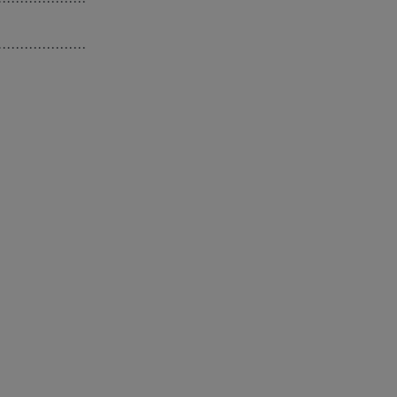
····················
····················