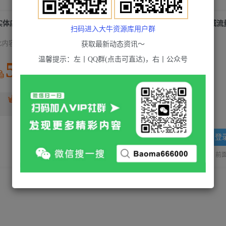
实体店本地流量获取（账号+视频+直播+团购设计实操）引流获客+同城流
扫码进入大牛资源库用户群
此内容为付费资源，请付费后查看
获取最新动态资讯～
温馨提示：左丨QQ群(点击可直达)，右丨公众号
5
积分
免费
超级会员(永久VIP)
黄金会员
免费
登
站长QQ：1970819299
验证码错误，网址最后 pwd 前面的