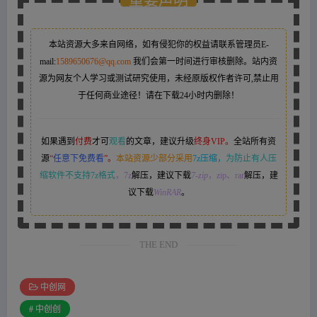
本站资源大多来自网络，如有侵犯你的权益请联系管理员
E-
mail:
1589650676@qq.com
我们会第一时间进行审核删除。站内资
源为网友个人学习或测试研究使用，未经原版权作者许可,禁止用
于任何商业途径！请在下载24小时内删除！
如果遇到
付费
才可
观看
的文章，建议升级
终身VIP。
全站所有资
源
“
任意下免费看
”。
本站资源少部分采用
7z压缩，
为防止有人压
缩软件不支持7z格式
，7z
解压，建议下载
7-zip
，zip、rar
解压，建
议下载
WinRAR
。
THE END
中创网
# 中创创