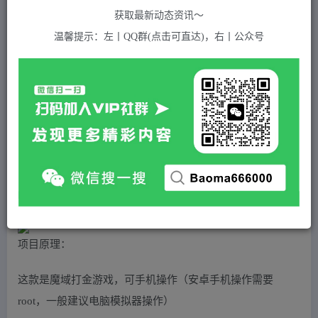
关注
私信
2年前发布
获取最新动态资讯～
648
付费资源
温馨提示：左丨QQ群(点击可直达)，右丨公众号
（4841期）【自动挂机】外面收费1580魔域手游挂机项目，号称单窗口10+【脚本+教程】
此内容为付费资源，请付费后查看
5
积分
2
免费
黄金会员
超级会员(永久VIP)
登录购买
站长QQ：1970819299
验证码错误，网址最后 pwd 前面的 ? 换成 &
项目原理：
这款是魔域打金游戏，可手机操作（安卓手机操作需要
root，一般建议电脑模拟器操作）