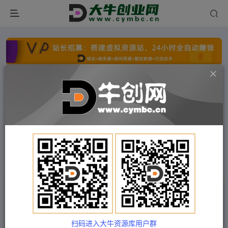
点击开通分站+
每日收入300+
文字广告火爆招租
文字广告火爆招租
文字广告火爆招租
文字广告火爆招租
文字广告火爆招租
文字广告火爆招租
首页
付费项目
中创网
正文
（4841期）【自动挂机】外面收费1580魔域手游挂
机项目，号称单窗口10+【脚本+教程】
扫码进入大牛资源库用户群
Train03