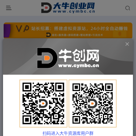
点击开通分站+
每日收入300+
文字广告火爆招租
文字广告火爆招租
文字广告火爆招租
文字广告火爆招租
文字广告火爆招租
文字广告火爆招租
首页
付费项目
福缘网
正文
拼多多直通车打法，核心策略，ocpx&全站打法
Train03
关注
私信
2年前发布
扫码进入大牛资源库用户群