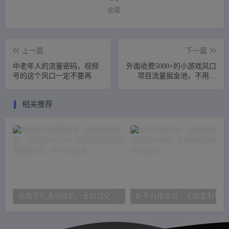
收藏
上一篇
下一篇
中老年人的流量密码，视频
外面收费5000+的小游戏风口
号的这个风口一定不要再错
项目流量掘金池，不用撸
过，作品播放量条条几十万
包，提现秒到账，日收益
500+！
相关推荐
电脑手机通用挂机，全自动化挂机，日稳定100-200【完全解封双手-超级给力】
新平