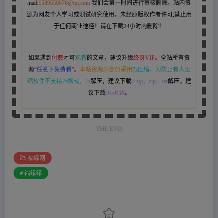
mail:
1589650676@qq.com
我们会第一时间进行审核删除。站内资
源为网友个人学习或测试研究使用，未经原版权作者许可,禁止用
于任何商业途径！请在下载24小时内删除！
如果遇到
付费
才可
观看
的文章，建议升级
终身VIP。
全站所有资
源
“
任意下免费看
”。
本站资源少部分采用
7z压缩，
为防止有人压
缩软件不支持7z格式
，7z
解压，建议下载
7-zip
，zip、rar
解压，建
议下载
WinRAR
。
THE END
福缘网
# 福缘缘