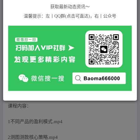
508
获取最新动态资讯～
付费资源
温馨提示：左丨QQ群(点击可直达)，右丨公众号
拼多多直通车打法，核心策略，ocpx&全站打法
此内容为付费资源，请付费后查看
5
积分
免费
免费
黄金会员
超级会员(永久VIP)
登录购买
站长QQ：1970819299
验证码错误，网址最后 pwd 前面的 ? 换成 &
课程内容：
1不同产品的盈利模式.mp4
2测图测款核心策略.mp4