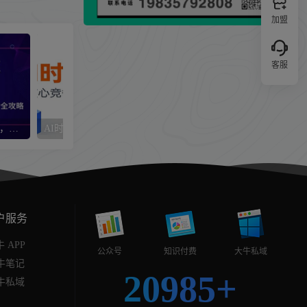
加盟
客服
Deepseek搭建智能知识外脑，零基础也能学，申请账号、建库、更新全攻略
AI时代生存破局课：核心竞争力+技能进化+转型战略，解锁职场新赛道
户服务
 APP
公众号
知识付费
大牛私域
牛笔记
20985+
牛私域