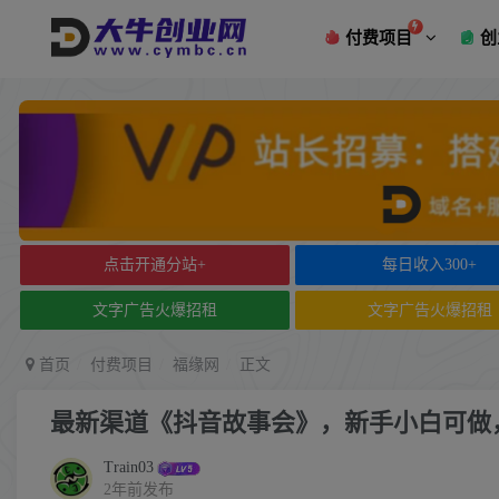
付费项目
创
点击开通分站+
每日收入300+
文字广告火爆招租
文字广告火爆招租
首页
付费项目
福缘网
正文
最新渠道《抖音故事会》，新手小白可做
Train03
2年前发布