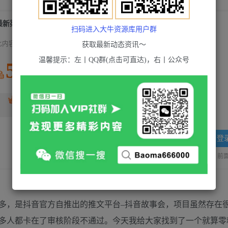
最新渠道《抖音故事会》，新手小白可做，轻轻松松日入三位数
扫码进入大牛资源库用户群
此内容为付费资源，请付费后查看
获取最新动态资讯～
温馨提示：左丨QQ群(点击可直达)，右丨公众号
5
积分
免费
超级会员(永久VIP)
黄金会员
免费
登
站长QQ：1970819299
验证码错误，网址最后 pwd 前面的
多，是抖音官方自推出的推文平台–抖音故事会，项目虽然存在
多人都卡在了审核阶段不通过。今天我给大家找到了一个就算零