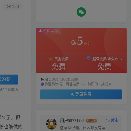
730
付费资源
5
积分
黄金会员
超级会员(永久VIP)
免费
免费
录购买
站长QQ：1970819299
验证码错误，网址最后 pwd 前面的 ? 换成 &
 ? 换成 &
登录购买
很久了，但
用户58771285
关注
粉也能做的
这家伙很懒，什么都没有写...