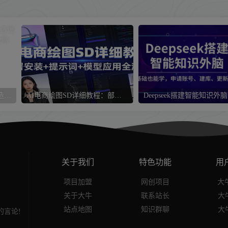
咸鱼流量课程 真正的教你打造爆款商品 打造私域流量
AI电商绘图SD详细教程：部署安装+提示词+模型应用全流程
关于我们
特色功能
用
项目加盟
网创项目
大牛
关于大牛
联系站长
大
站点地图
知识群聊
大
言论!