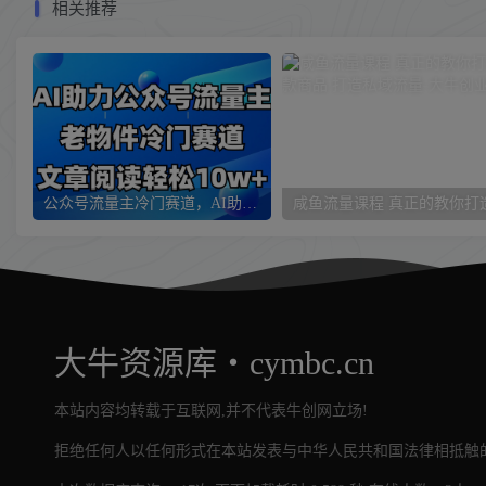
相关推荐
公众号流量主冷门赛道，AI助力，文章阅读轻松10w+，全流程详细教程
大牛资源库・cymbc.cn
本站内容均转载于互联网,并不代表牛创网立场!
拒绝任何人以任何形式在本站发表与中华人民共和国法律相抵触的