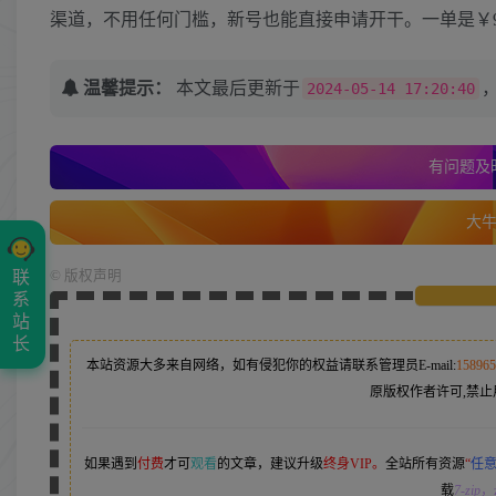
渠道，不用任何门槛，新号也能直接申请开干。一单是￥9
温馨提示：
本文最后更新于
2024-05-14 17:20:40
有问题及时
大牛的
联
©
版权声明
系
站
长
本站资源大多来自网络，如有侵犯你的权益请联系管理员
E-mail:
15896
原版权作者许可,禁止
如果遇到
付费
才可
观看
的文章，建议升级
终身VIP。
全站所有资源
“
任
载
7-zip
，z