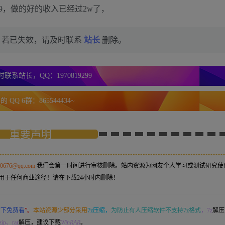
，做的好的收入已经过2w了，
，若已失效，请及时联系
站长
删除。
联系站长，QQ：1970819299
 QQ 6群：865544434~
重要声明
50676@qq.com
我们会第一时间进行审核删除。站内资源为网友个人学习或测试研究使
用于任何商业途径！请在下载24小时内删除！
意下免费看
”。
本站资源少部分采用
7z压缩，
为防止有人压缩软件不支持7z格式
，7z
解压
ip、rar
解压，建议下载
WinRAR
。