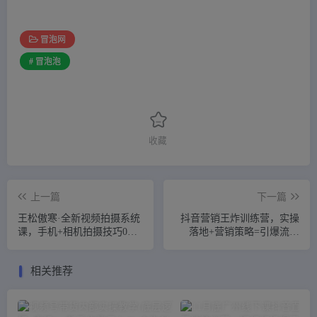
冒泡网
# 冒泡泡
收藏
上一篇
下一篇
王松傲寒·全新视频拍摄系统
抖音营销王炸训练营，实操
课，手机+相机拍摄技巧0基
落地+营销策略=引爆流量
础入门到精通
（价值8960元）
相关推荐