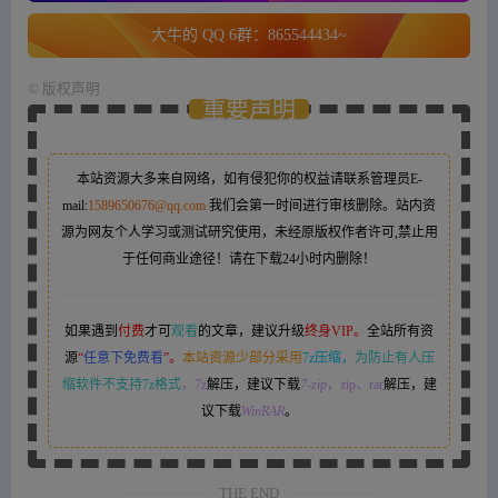
大牛的 QQ 6群：865544434~
©
版权声明
重要声明
本站资源大多来自网络，如有侵犯你的权益请联系管理员
E-
mail:
1589650676@qq.com
我们会第一时间进行审核删除。站内资
源为网友个人学习或测试研究使用，未经原版权作者许可,禁止用
于任何商业途径！请在下载24小时内删除！
如果遇到
付费
才可
观看
的文章，建议升级
终身VIP。
全站所有资
源
“
任意下免费看
”。
本站资源少部分采用
7z压缩，
为防止有人压
缩软件不支持7z格式
，7z
解压，建议下载
7-zip
，zip、rar
解压，建
议下载
WinRAR
。
THE END