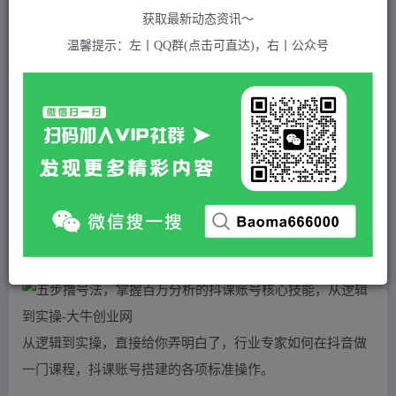
关注
私信
2年前发布
获取最新动态资讯～
932
付费资源
温馨提示：左丨QQ群(点击可直达)，右丨公众号
五步撸号法，掌握百万分析的抖课账号核心技能，从逻辑到实操
此内容为付费资源，请付费后查看
5
积分
2
免费
黄金会员
超级会员(永久VIP)
登录购买
站长QQ：1970819299
验证码错误，网址最后 pwd 前面的 ? 换成 &
从逻辑到实操，直接给你弄明白了，行业专家如何在抖音做
一门课程，抖课账号搭建的各项标准操作。