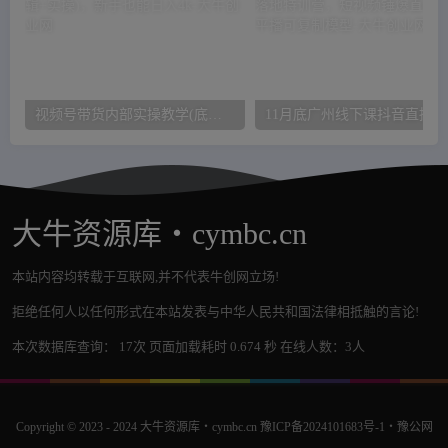
视频号带货内部实操教学(底层逻辑+实操)，新手也能日入4k
11
大牛资源库・cymbc.cn
本站内容均转载于互联网,并不代表牛创网立场!
拒绝任何人以任何形式在本站发表与中华人民共和国法律相抵触的言论!
本次数据库查询： 17次 页面加载耗时 0.674 秒 在线人数：3人
Copyright © 2023 - 2024
大牛资源库・cymbc.cn
豫ICP备2024101683号-1
・
豫公网