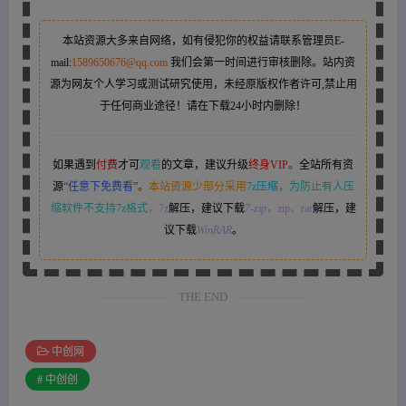
本站资源大多来自网络，如有侵犯你的权益请联系管理员
E-
mail:
1589650676@qq.com
我们会第一时间进行审核删除。站内资
源为网友个人学习或测试研究使用，未经原版权作者许可,禁止用
于任何商业途径！请在下载24小时内删除！
如果遇到
付费
才可
观看
的文章，建议升级
终身VIP。
全站所有资
源
“
任意下免费看
”。
本站资源少部分采用
7z压缩，
为防止有人压
缩软件不支持7z格式
，7z
解压，建议下载
7-zip
，zip、rar
解压，建
议下载
WinRAR
。
THE END
中创网
# 中创创