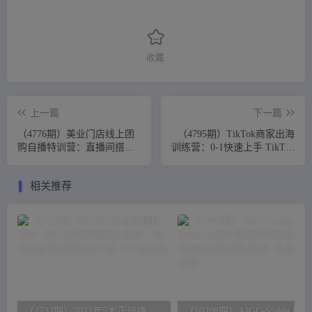
收藏
上一篇
下一篇
（4776期）美业门店线上团
（4795期）TikTok商家出海
购自播特训营：直播间搭建-
训练营：0-1快速上手 TikTok
团购开通流程-软件配套-直
跨境电商底层逻辑(无中创水
播话术
印)
相关推荐
（4722期）2023年5大正规赚钱APP – 热门的手机赚钱小程序，利用业余时间赚钱的方法