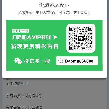
关注
私信
2年前发布
获取最新动态资讯～
675
付费资源
温馨提示：左丨QQ群(点击可直达)，右丨公众号
（4771期）直播带货/操盘手/进阶课，算法+底层逻辑+案例+起号步骤
此内容为付费资源，请付费后查看
5
积分
2
免费
黄金会员
超级会员(永久VIP)
登录购买
站长QQ：1970819299
验证码错误，网址最后 pwd 前面的 ? 换成 &
如果你的项目：
没有独挡一面的操盘手
你不知道怎么快速起号