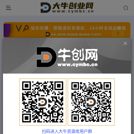
点击开通分站+
每日收入300+
文字广告火爆招租
文字广告火爆招租
文字广告火爆招租
文字广告火爆招租
文字广告火爆招租
文字广告火爆招租
首页
付费项目
中创网
正文
（4771期）直播带货/操盘手/进阶课，算法+底层逻
辑+案例+起号步骤
扫码进入大牛资源库用户群
Train03