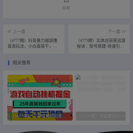
收藏
上一篇
下一篇
（4777期）抖音暴力福袋撸
（4775期）实体店获客运营
音浪玩法，小白直接干，每
秘诀：账号搭建-快速引流-
天几百+【详细教程】
团购拍摄-单品引爆同城技巧
等等
相关推荐
（16374期）25年底搞钱回家过年，自动游戏挂机掘金，日入千元！