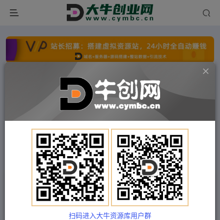
点击开通分站+
每日收入300+
文字广告火爆招租
文字广告火爆招租
文字广告火爆招租
文字广告火爆招租
文字广告火爆招租
文字广告火爆招租
首页
付费项目
中创网
正文
（4778期）【低保项目】最新某新闻平台接码无限
撸1.2元现金红包，提现秒到
扫码进入大牛资源库用户群
Train03