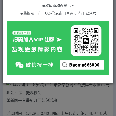
关注
私信
2年前发布
获取最新动态资讯～
763
付费资源
温馨提示：左丨QQ群(点击可直达)，右丨公众号
（4778期）【低保项目】最新某新闻平台接码无限撸1.2元现金红包，提现秒到
此内容为付费资源，请付费后查看
5
积分
2
免费
黄金会员
超级会员(永久VIP)
登录购买
站长QQ：1970819299
验证码错误，网址最后 pwd 前面的 ? 换成 &
某新闻平台最新开门红包活动
活动时间：1月29日-2月3日每天上午10点开始，用户可以参