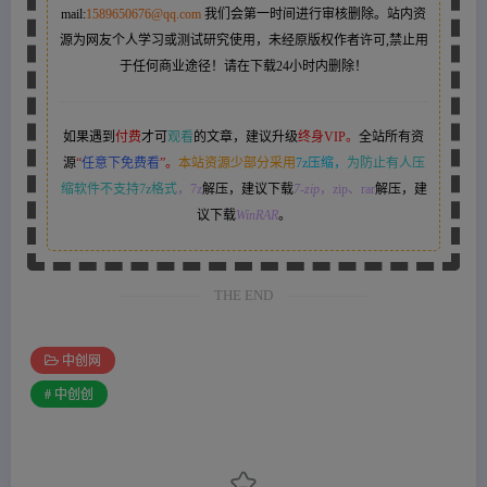
mail:
1589650676@qq.com
我们会第一时间进行审核删除。站内资
源为网友个人学习或测试研究使用，未经原版权作者许可,禁止用
于任何商业途径！请在下载24小时内删除！
如果遇到
付费
才可
观看
的文章，建议升级
终身VIP。
全站所有资
源
“
任意下免费看
”。
本站资源少部分采用
7z压缩，
为防止有人压
缩软件不支持7z格式
，7z
解压，建议下载
7-zip
，zip、rar
解压，建
议下载
WinRAR
。
THE END
中创网
# 中创创