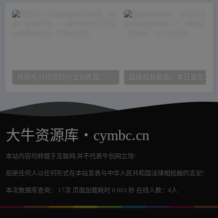
视频号AI短视频创业训练营，超级个体新时代，一部手机每天只需1小时轻松创业
超级
大牛资源库・cymbc.cn
本站内容均转载于互联网,并不代表牛创网立场!
拒绝任何人以任何形式在本站发表与中华人民共和国法律相抵触的言论!
本次数据库查询： 17次 页面加载耗时 0.603 秒 在线人数：4人