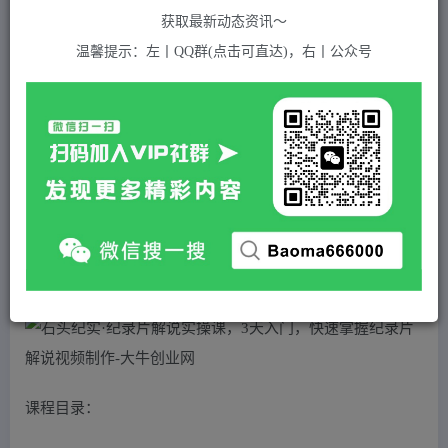
关注
私信
2年前发布
获取最新动态资讯～
860
付费资源
温馨提示：左丨QQ群(点击可直达)，右丨公众号
石头纪实·纪录片解说实操课，3天入门，快速掌握纪录片解说视频制作
此内容为付费资源，请付费后查看
5
积分
2
免费
黄金会员
超级会员(永久VIP)
登录购买
站长QQ：1970819299
验证码错误，网址最后 pwd 前面的 ? 换成 &
课程目录：