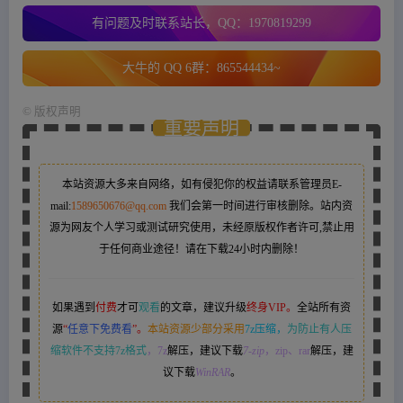
有问题及时联系站长，QQ：1970819299
大牛的 QQ 6群：865544434~
©
版权声明
重要声明
本站资源大多来自网络，如有侵犯你的权益请联系管理员
E-
mail:
1589650676@qq.com
我们会第一时间进行审核删除。站内资
源为网友个人学习或测试研究使用，未经原版权作者许可,禁止用
于任何商业途径！请在下载24小时内删除！
如果遇到
付费
才可
观看
的文章，建议升级
终身VIP。
全站所有资
源
“
任意下免费看
”。
本站资源少部分采用
7z压缩，
为防止有人压
缩软件不支持7z格式
，7z
解压，建议下载
7-zip
，zip、rar
解压，建
议下载
WinRAR
。