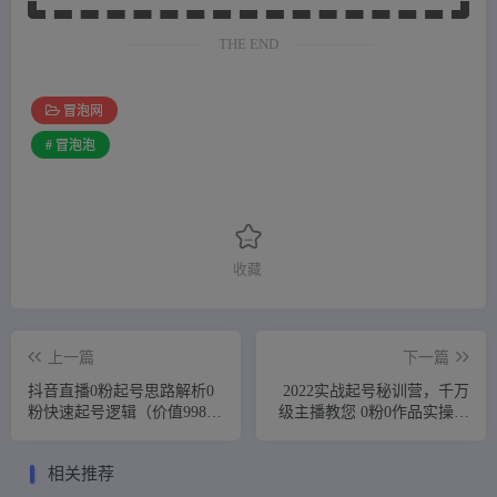
THE END
冒泡网
# 冒泡泡
收藏
上一篇
下一篇
抖音直播0粉起号思路解析0
2022实战起号秘训营，千万
粉快速起号逻辑（价值998
级主播教您 0粉0作品实操起
元）
号（价值299元）
相关推荐