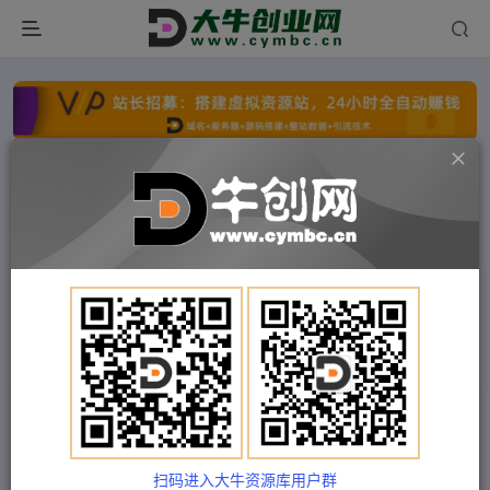
点击开通分站+
每日收入300+
文字广告火爆招租
文字广告火爆招租
文字广告火爆招租
文字广告火爆招租
文字广告火爆招租
文字广告火爆招租
首页
付费项目
中创网
正文
（4784期）淘宝爆款训练营【第11期】 从0开始教
你运营打爆款，方向+实操+放大
扫码进入大牛资源库用户群
Train03