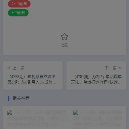
中创网
# 中创创
收藏
上一篇
下一篇
（4758期）短视频自然流IP
（4781期）万相台·单品爆单
第2期：从0到月入5w成为有
玩法，单爆打造流程+快速测
数据运营变现赚钱独立IP孵
款+双渠放量+巨量引爆
化手
相关推荐