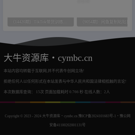
（14420期）TikTok带货训练营，账号运营与选品策略，AI脚本生成与直播复盘技巧
（90
大牛资源库・cymbc.cn
本站内容均转载于互联网,并不代表牛创网立场!
拒绝任何人以任何形式在本站发表与中华人民共和国法律相抵触的言论!
本次数据库查询： 15次 页面加载耗时 0.766 秒 在线人数：2人
Copyright © 2023 - 2024
大牛资源库・cymbc.cn
豫ICP备2024101683号-1
・
豫公网
安备41100202001131号