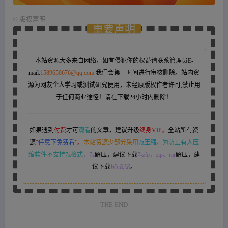
©
版权声明
重要声明
本站资源大多来自网络，如有侵犯你的权益请联系管理员
E-
mail:
1589650676@qq.com
我们会第一时间进行审核删除。站内资
源为网友个人学习或测试研究使用，未经原版权作者许可,禁止用
于任何商业途径！请在下载24小时内删除！
如果遇到
付费
才可
观看
的文章，建议升级
终身VIP。
全站所有资
源
“
任意下免费看
”。
本站资源少部分采用
7z压缩，
为防止有人压
缩软件不支持7z格式
，7z
解压，建议下载
7-zip
，zip、rar
解压，建
议下载
WinRAR
。
THE END