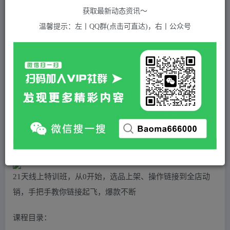
关注
私信
2年前发布
获取最新动态资讯～
785
付费资源
温馨提示：左丨QQ群(点击可直达)，右丨公众号
（4784期）淘宝爆款训练营【第11期】 从0开始教你运营打爆款，方向+实操+放大
此内容为付费资源，请付费后查看
5
积分
2
免费
黄金会员
超级会员(永久VIP)
登录购买
站长QQ：1970819299
验证码错误，网址最后 pwd 前面的 ? 换成 &
21天线上特训班，从0开始，选品上架、操作链接到全店动
销，手把手教你链接起飞，爆款不断
课程目录：