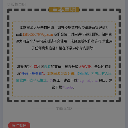
©
版权声明
重要声明
本站资源大多来自网络，如有侵犯你的权益请联系管理员
E-
mail:
1589650676@qq.com
我们会第一时间进行审核删除。站内资
源为网友个人学习或测试研究使用，未经原版权作者许可,禁止用
于任何商业途径！请在下载24小时内删除！
如果遇到
付费
才可
观看
的文章，建议升级
终身VIP。
全站所有资
源
“
任意下免费看
”。
本站资源少部分采用
7z压缩，
为防止有人压
缩软件不支持7z格式
，7z
解压，建议下载
7-zip
，zip、rar
解压，建
议下载
WinRAR
。
THE END
中创网