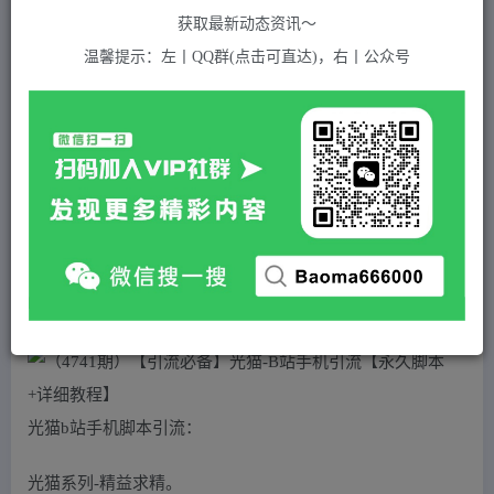
关注
私信
2年前发布
获取最新动态资讯～
986
付费资源
温馨提示：左丨QQ群(点击可直达)，右丨公众号
（4741期）【引流必备】光猫-B站手机引流【永久脚本+详细教程】
此内容为付费资源，请付费后查看
5
积分
2
免费
黄金会员
超级会员(永久VIP)
登录购买
站长QQ：1970819299
验证码错误，网址最后 pwd 前面的 ? 换成 &
光猫b站手机脚本引流：
光猫系列-精益求精。