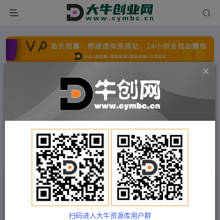
点击开通分站+
每日收入300+
文字广告火爆招租
文字广告火爆招租
文字广告火爆招租
文字广告火爆招租
文字广告火爆招租
文字广告火爆招租
首页
付费项目
中创网
正文
（4741期）【引流必备】光猫-B站手机引流【永久
脚本+详细教程】
扫码进入大牛资源库用户群
Train03