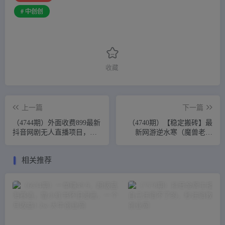
# 中创创
收藏
上一篇
下一篇
（4744期）外面收费899最新
（4740期）【稳定搬砖】最
抖音网剧无人直播项目，单
新网游逆水寒（魔兽老兵
号日入500+【高清素材+详细
服）手动搬砖 批量起号每天
教程】
稳定几百+
相关推荐