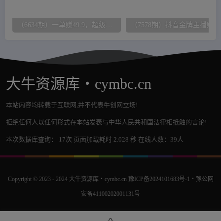
（6634期）一单赚49.9，超级蓝海赛道，靠小红书怀旧漫画，一个月收益1.2w
（7
大牛资源库・cymbc.cn
本站内容均转载于互联网,并不代表牛创网立场!
拒绝任何人以任何形式在本站发表与中华人民共和国法律相抵触的言论!
本次数据库查询： 17次 页面加载耗时 2.028 秒 在线人数：39人
Copyright © 2023 - 2024
大牛资源库・cymbc.cn
豫ICP备2024101683号-1
・
豫公网
安备41100202001131号