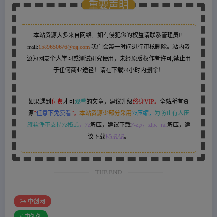
重要声明
本站资源大多来自网络，如有侵犯你的权益请联系管理员
E-
mail:
1589650676@qq.com
我们会第一时间进行审核删除。站内资
源为网友个人学习或测试研究使用，未经原版权作者许可,禁止用
于任何商业途径！请在下载24小时内删除！
如果遇到
付费
才可
观看
的文章，建议升级
终身VIP。
全站所有资
源
“
任意下免费看
”。
本站资源少部分采用
7z压缩，
为防止有人压
缩软件不支持7z格式
，7z
解压，建议下载
7-zip
，zip、rar
解压，建
议下载
WinRAR
。
THE END
中创网
# 中创创