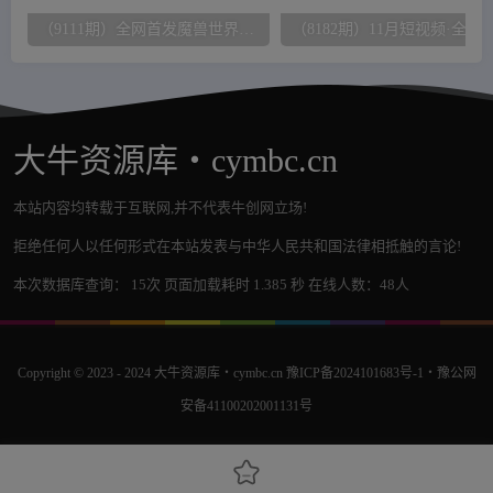
（9111期）全网首发魔兽世界美服全自动打金搬砖，日入1000+，简单好操作，保姆级教学
（8182期）11月短视频·全案操盘手培训：打通自然流量 成为想
大牛资源库・cymbc.cn
本站内容均转载于互联网,并不代表牛创网立场!
拒绝任何人以任何形式在本站发表与中华人民共和国法律相抵触的言论!
本次数据库查询： 15次 页面加载耗时 1.385 秒 在线人数：48人
Copyright © 2023 - 2024
大牛资源库・cymbc.cn
豫ICP备2024101683号-1
・
豫公网
安备41100202001131号