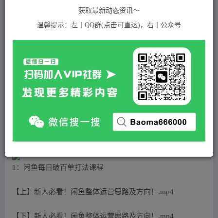
关注
私信
2年前发布
获取最新动态资讯～
649
付费资源
温馨提示：左丨QQ群(点击可直达)，右丨公众号
（4729期）闲鱼每日破百单打法实操课程+闲鱼递增打法课程（需配合百单打法）
此内容为付费资源，请付费后查看
5
积分
2
免费
黄金会员
超级会员(永久VIP)
登录购买
站长QQ：1970819299
验证码错误，网址最后 pwd 前面的 ? 换成 &
1：闲鱼每日破百单打法课程
【上】新人必看！闲鱼整体运营思路及方向！.mp4
【下】新人必看！闲鱼整体运营思路及方向！.mp4