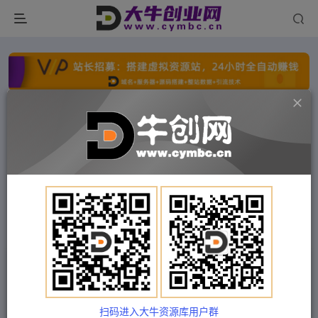
点击开通分站+
每日收入300+
文字广告火爆招租
文字广告火爆招租
文字广告火爆招租
文字广告火爆招租
文字广告火爆招租
文字广告火爆招租
首页
付费项目
中创网
正文
（4729期）闲鱼每日破百单打法实操课程+闲鱼递
增打法课程（需配合百单打法）
扫码进入大牛资源库用户群
Train03