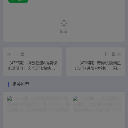
收藏
上一篇
下一篇
（4727期）抖音截流0撸卖课
（4726期）带你玩赚闲鱼
变现项目：这个玩法熟练之
（入门+进阶+大神），闲鱼
后日入至少500以上
最新玩法，1小时发百单，简
单粗暴
相关推荐