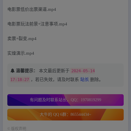
电影票低价出票渠道.mp4
电影票玩法前景+注意事项.mp4
卖票+裂变.mp4
实燥演示.mp4
温馨提示：
本文最后更新于
2024-05-14
17:18:27
，若已失效，请及时联系
站长
删除。
有问题及时联系站长，QQ：1970819299
大牛的 QQ 6群：865544434~
©
版权声明