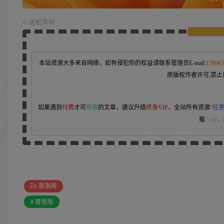
©
版权声明
本站资源大多来自网络，如有侵犯你的权益请联系管理员
E-mail:
15896
原版权作者许可,禁止
如果遇到
付费
才可
观看
的文章，建议升级
终身VIP。
全站所有资源
“
任
载
7-zip
，z
冒泡网
# 冒泡泡