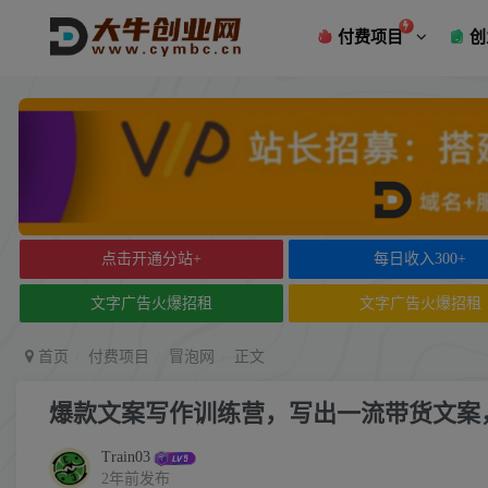
付费项目
创
点击开通分站+
每日收入300+
文字广告火爆招租
文字广告火爆招租
首页
付费项目
冒泡网
正文
爆款文案写作训练营，写出一流带货文案，阅
Train03
2年前发布