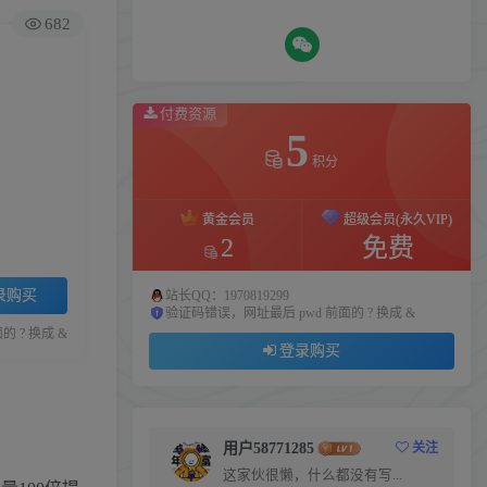
682
付费资源
5
积分
黄金会员
超级会员(永久VIP)
2
免费
录购买
站长QQ：1970819299
验证码错误，网址最后 pwd 前面的 ? 换成 &
 ? 换成 &
登录购买
用户58771285
关注
这家伙很懒，什么都没有写...