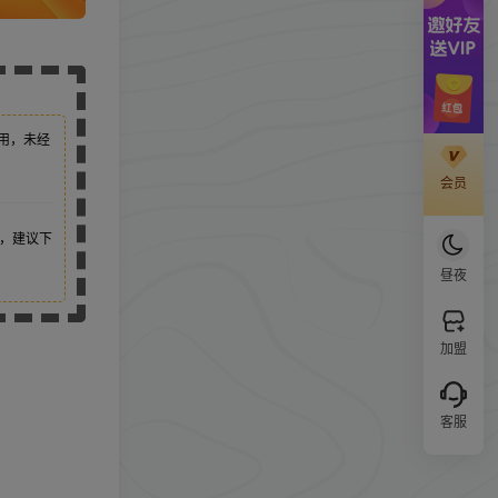
用，未经
会员
，建议下
昼夜
加盟
客服