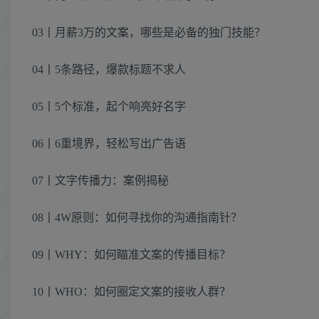
03丨月薪3万的文案，哪些是必备的独门技能？
04丨5条路径，爆款标题不求人
05丨5个标准，起个响亮好名字
06丨6重境界，轻松写出广告语
07丨文字传播力：案例揭秘
08丨4W原则：如何寻找你的沟通指南针？
09丨WHY：如何瞄准文案的传播目标？
10丨WHO：如何圈定文案的接收人群？