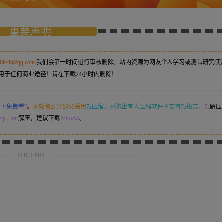
重要声明
50676@qq.com
我们会第一时间进行审核删除。站内资源为网友个人学习或测试研究使
用于任何商业途径！请在下载24小时内删除！
意下免费看
”。
本站资源少部分采用
7z压缩，
为防止有人压缩软件不支持7z格式
，7z
解压
ip、rar
解压，建议下载
WinRAR
。
THE END