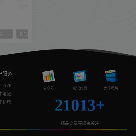
0粉丝视频平台掘金项目，操作方便没有门槛，人人可做轻松日入600+！【揭秘】
剪辑新闻官媒带货账号，日入500+，快速爆单法，保姆级教学【揭秘】
户服务
 APP
公众号
知识付费
大牛私域
牛笔记
21013+
牛私域
精品文章等您来关注