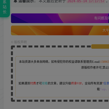
温馨提示：
本文最后更新于
2024-05-14 17:17:57
系
站
长
有问题及时
大牛的
©
版权声明
本站资源大多来自网络，如有侵犯你的权益请联系管理员
E-mail:
15896
原版权作者许可,禁止
如果遇到
付费
才可
观看
的文章，建议升级
终身VIP。
全站所有资源
“
任
载
7-zip
，z