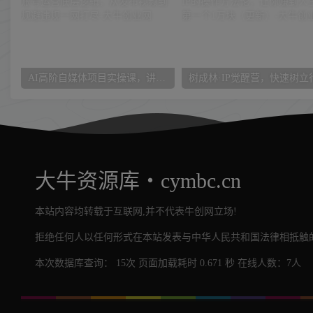
AI高阶自媒体项目实操课，讲透账号运营底层逻辑，从发布视频到规避违规一网打尽
大牛资源库・cymbc.cn
本站内容均转载于互联网,并不代表牛创网立场!
拒绝任何人以任何形式在本站发表与中华人民共和国法律相抵触的
本次数据库查询： 15次 页面加载耗时 0.671 秒 在线人数：7人