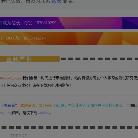
，若已失效，请及时联系
站长
删除。
联系站长，QQ：1970819299
 QQ 6群：865544434~
重要声明
50676@qq.com
我们会第一时间进行审核删除。站内资源为网友个人学习或测试研究使
用于任何商业途径！请在下载24小时内删除！
意下免费看
”。
本站资源少部分采用
7z压缩，
为防止有人压缩软件不支持7z格式
，7z
解压
ip、rar
解压，建议下载
WinRAR
。
THE END