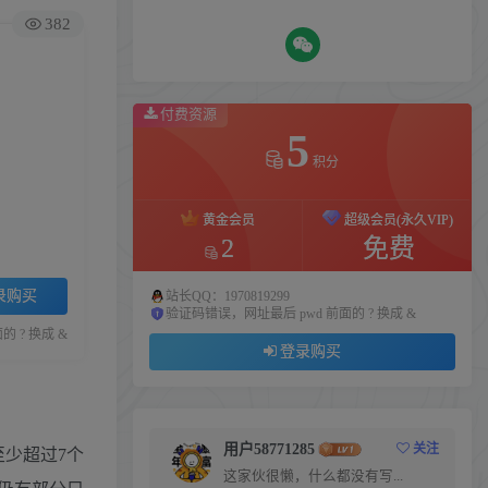
382
付费资源
5
积分
黄金会员
超级会员(永久VIP)
2
免费
录购买
站长QQ：1970819299
验证码错误，网址最后 pwd 前面的 ? 换成 &
 ? 换成 &
登录购买
用户58771285
关注
至少超过7个
这家伙很懒，什么都没有写...