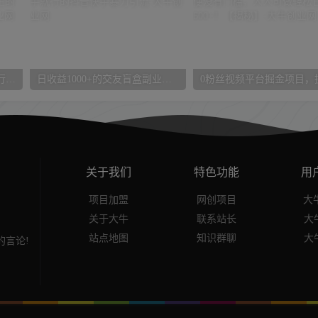
树成林·IP觉醒营，快速树立行业IP的操作方法论，让你赚到人生的第一个1万块（更新）
日收益1000+的交友盲盒副业丨有手就行的抖音快手暴力引流
关于我们
特色功能
用
项目加盟
网创项目
大牛
关于大牛
联系站长
大
站点地图
知识群聊
大
言论!