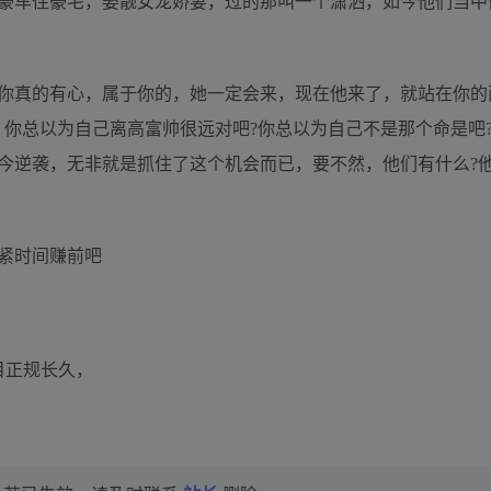
豪车住豪宅，娶靓女宠娇妻，过的那叫一个潇洒，如今他们当中
你真的有心，属于你的，她一定会来，现在他来了，就站在你的
，你总以为自己离高富帅很远对吧?你总以为自己不是那个命是吧
今逆袭，无非就是抓住了这个机会而已，要不然，他们有什么?他
抓紧时间赚前吧
目正规长久，