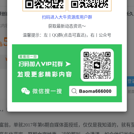
原创自媒体项目，0投资，需要动手操作，可团队可个人，老项目正规长久
扫码进入大牛资源库用户群
此内容为付费资源，请付费后查看
获取最新动态资讯～
温馨提示：左丨QQ群(点击可直达)，右丨公众号
5
积分
2
超级会员(永久VIP)
黄金会员
免费
登
站长QQ：1970819299
验证码错误，网址最后 pwd 前面的
翁，单就2017年第6期自媒体面授班，仅仅是我知道的，就有