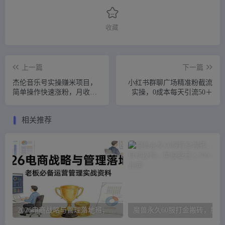
收藏
上一篇
下一篇
杰伦音乐号实操赚米项目，
小红书群聊广场精准粉截流
简单操作快速涨粉，月收入
实操，0成本每天引流50＋
轻松10000+【教程+素材】
相关推荐
2026电商战略与管理落地班，老板必备运营管理实战资料
魔兽