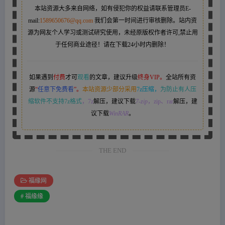
本站资源大多来自网络，如有侵犯你的权益请联系管理员
E-
mail:
1589650676@qq.com
我们会第一时间进行审核删除。站内资
源为网友个人学习或测试研究使用，未经原版权作者许可,禁止用
于任何商业途径！请在下载24小时内删除！
如果遇到
付费
才可
观看
的文章，建议升级
终身VIP。
全站所有资
源
“
任意下免费看
”。
本站资源少部分采用
7z压缩，
为防止有人压
缩软件不支持7z格式
，7z
解压，建议下载
7-zip
，zip、rar
解压，建
议下载
WinRAR
。
THE END
福缘网
# 福缘缘