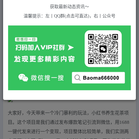
关注
私信
2年前发布
获取最新动态资讯～
659
付费资源
温馨提示：左丨QQ群(点击可直达)，右丨公众号
冷门暴力的最新项目，养生花茶，八九月份的红利期马上到来，两个月10w不是梦
此内容为付费资源，请付费后查看
5
积分
免费
免费
黄金会员
超级会员(永久VIP)
登录购买
站长QQ：1970819299
验证码错误，网址最后 pwd 前面的 ? 换成 &
大家好，今天带来一个冷门暴利的玩法，小红书养生花茶项
目。这个项目是我们通过发布爆款笔记引流到微信，用1688
一键代发来进行一个变现，项目整体比较简单，我们实测两