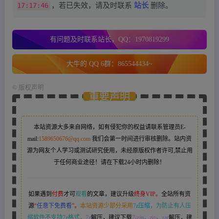
17:17:46
，若已失效，请及时联系
站长
删除。
有问题及时联系站长，QQ：1970819299
大牛的 QQ 6群：865544434~
©
版权声明
重要声明
本站资源大多来自网络，如有侵犯你的权益请联系管理员
E-
mail:
1589650676@qq.com
我们会第一时间进行审核删除。站内资
源为网友个人学习或测试研究使用，未经原版权作者许可,禁止用
于任何商业途径！请在下载24小时内删除！
如果遇到
付费
才可
观看
的文章，建议升级
终身VIP。
全站所有资
源
“
任意下免费看
”。
本站资源少部分采用
7z压缩，
为防止有人压
缩软件不支持7z格式
，7z
解压，建议下载
7-zip
，zip、rar
解压，建