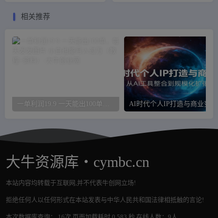
相关推荐
一单利润19.9 一天能出100单，每天发发图片 小白也能月入过万（教程+资料）
AI
大牛资源库・cymbc.cn
本站内容均转载于互联网,并不代表牛创网立场!
拒绝任何人以任何形式在本站发表与中华人民共和国法律相抵触的言论!
本次数据库查询： 16次 页面加载耗时 0.583 秒 在线人数：9人