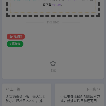
议下载
WinRAR
。
THE END
福缘网
# 福缘缘
收藏
上一篇
下一篇
无货源差价小店，每天10分
小红书导流最新规则应对方
钟小白轻松日入200+，操作
式，新规以后目前还可用的
简单
引流方式解读