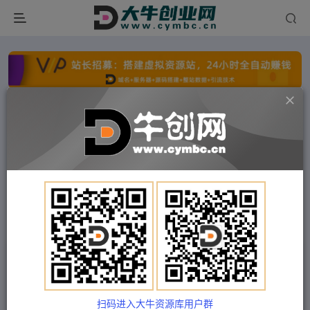
点击开通分站+
每日收入300+
文字广告火爆招租
文字广告火爆招租
文字广告火爆招租
文字广告火爆招租
文字广告火爆招租
文字广告火爆招租
首页
付费项目
福缘网
正文
知乎高级引流4.0玩法(外面收费1980元)
Train03
关注
私信
2年前发布
扫码进入大牛资源库用户群