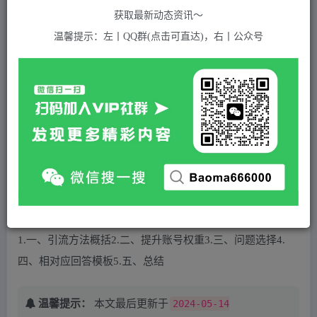
394
获取最新动态资讯～
付费资源
温馨提示：左丨QQ群(点击可直达)，右丨公众号
知乎高级引流4.0玩法(外面收费1980元)
此内容为付费资源，请付费后查看
5
积分
免费
免费
黄金会员
超级会员(永久VIP)
登录购买
站长QQ：1970819299
验证码错误，网址最后 pwd 前面的 ? 换成 &
1.一、引流方法概括2.二、提升账号权重3.三、问题选择4.
四、相对应回答模板5.五、总结
温馨提示：
本文最后更新于
2024-05-14