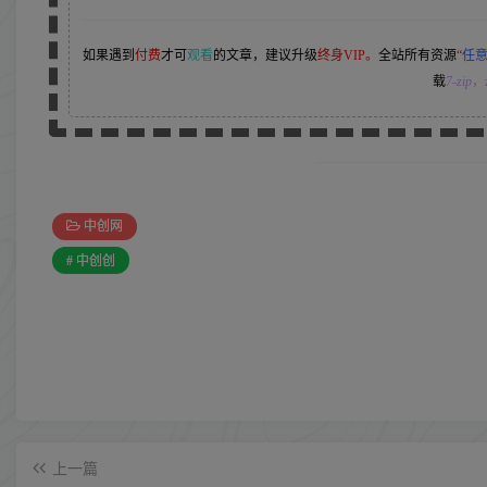
如果遇到
付费
才可
观看
的文章，建议升级
终身VIP。
全站所有资源
“
任
载
7-zip
，z
中创网
# 中创创
上一篇