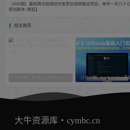
（4686期）最新腾讯视频创作者原创视频搬运项目，单号一天几十
原创脚本+教程】
相关推荐
（7866期）本地生活直播玩法，小白可玩，日入200-2000+
大牛资源库・cymbc.cn