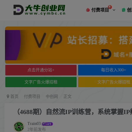
付费项目
创
点击开通分站+
每日收入300+
文字广告火爆招租
文字广告火爆招租
首页
付费项目
中创网
正文
（4688期）自然流IP训练营，系统掌握
Train03
2年前发布