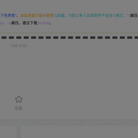
意下免费看
”。
本站资源少部分采用
7z压缩，
为防止有人压缩软件不支持7z格式
，7z
解压
ip、rar
解压，建议下载
WinRAR
。
THE END
收藏