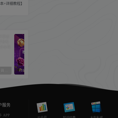
脚本+详细教程】
（6386期）快递信息差，可薅运费险，一件代发，每天俩小时轻松300+。零门槛、零投入
（18124期）玫瑰克隆，一键爆款工具，ai智能体软件，自媒体神器，60多个功能详细教程
户服务
 APP
公众号
知识付费
大牛私域