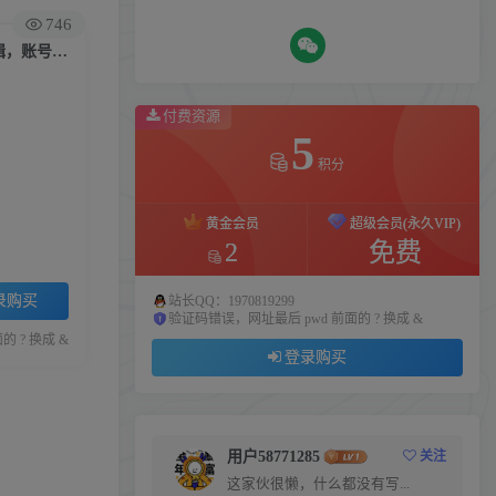
746
（4688期）自然流IP训练营，系统掌握IP孵化全流程，也能学到选题，剪辑，账号运营经验
付费资源
5
积分
黄金会员
超级会员(永久VIP)
2
免费
录购买
站长QQ：1970819299
验证码错误，网址最后 pwd 前面的 ? 换成 &
 ? 换成 &
登录购买
用户58771285
关注
这家伙很懒，什么都没有写...