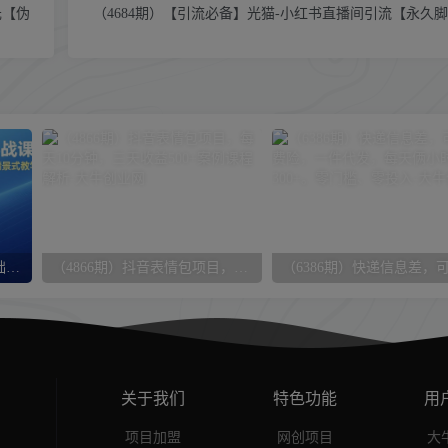
元【伪
（4684期）【引流必备】光猫-小红书直播间引流【永久
（17559期）Git & GitHub基础入门实战课：轻松掌握Git核心技能与团队协作全流程，33节情景式教学
（4866期）抖音表情包项目，每天10分钟，三天收益500+案例课程解析
关于我们
特色功能
用
项目加盟
网创项目
大牛