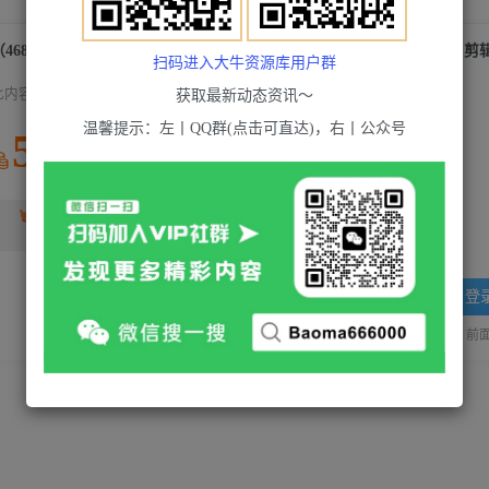
扫码进入大牛资源库用户群
此内容为付费资源，请付费后查看
获取最新动态资讯～
温馨提示：左丨QQ群(点击可直达)，右丨公众号
5
积分
2
超级会员(永久VIP)
黄金会员
免费
登
站长QQ：1970819299
验证码错误，网址最后 pwd 前面的