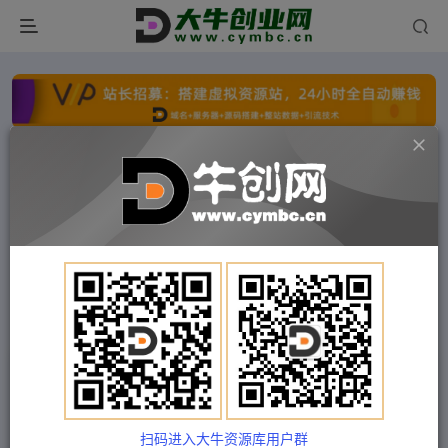
点击开通分站+
每日收入300+
文字广告火爆招租
文字广告火爆招租
文字广告火爆招租
文字广告火爆招租
文字广告火爆招租
文字广告火爆招租
首页
付费项目
中创网
正文
（4691期）千万GMV直播间的管理课程：学会管
理自己的主播，轻松掌控主播情绪
扫码进入大牛资源库用户群
Train03