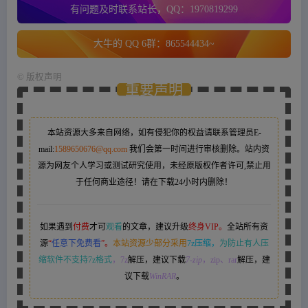
有问题及时联系站长，QQ：1970819299
大牛的 QQ 6群：865544434~
©
版权声明
重要声明
本站资源大多来自网络，如有侵犯你的权益请联系管理员
E-
mail:
1589650676@qq.com
我们会第一时间进行审核删除。站内资
源为网友个人学习或测试研究使用，未经原版权作者许可,禁止用
于任何商业途径！请在下载24小时内删除！
如果遇到
付费
才可
观看
的文章，建议升级
终身VIP。
全站所有资
源
“
任意下免费看
”。
本站资源少部分采用
7z压缩，
为防止有人压
缩软件不支持7z格式
，7z
解压，建议下载
7-zip
，zip、rar
解压，建
议下载
WinRAR
。