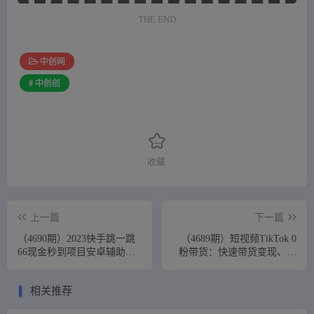
THE END
中创网
# 中创创
收藏
上一篇
下一篇
（4690期）2023快手跳一跳
（4689期）短视频TikTok 0
66现金秒到项目安卓辅助脚
粉带货：快速带货变现、打
本【软件+全套教程视频】
爆流量玩法、无货源玩法！
相关推荐