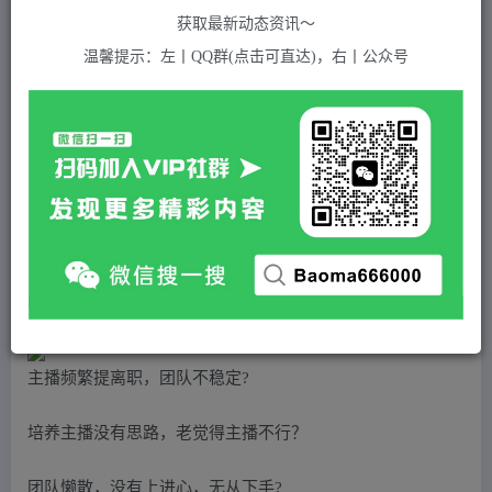
关注
私信
2年前发布
获取最新动态资讯～
366
付费资源
温馨提示：左丨QQ群(点击可直达)，右丨公众号
（4691期）千万GMV直播间的管理课程：学会管理自己的主播，轻松掌控主播情绪
此内容为付费资源，请付费后查看
5
积分
2
免费
黄金会员
超级会员(永久VIP)
登录购买
站长QQ：1970819299
验证码错误，网址最后 pwd 前面的 ? 换成 &
主播频繁提离职，团队不稳定?
培养主播没有思路，老觉得主播不行？
团队懒散，没有上进心，无从下手?