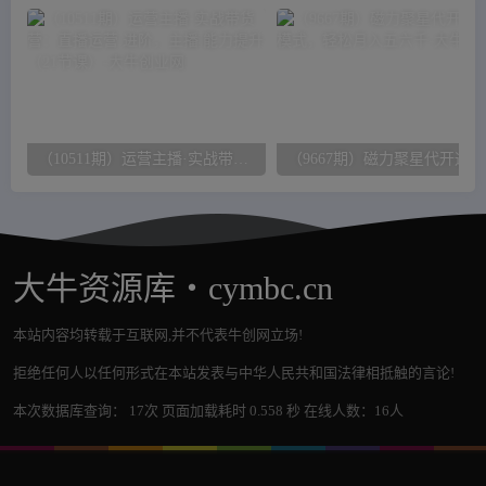
（10511期）运营主播·实战带货营：直播运营 进阶，主播 能力提升（21节课）
（
大牛资源库・cymbc.cn
本站内容均转载于互联网,并不代表牛创网立场!
拒绝任何人以任何形式在本站发表与中华人民共和国法律相抵触的言论!
本次数据库查询： 17次 页面加载耗时 0.558 秒 在线人数：16人