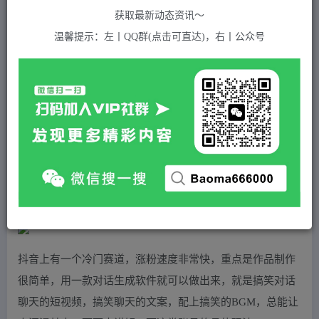
关注
私信
2年前发布
获取最新动态资讯～
407
付费资源
温馨提示：左丨QQ群(点击可直达)，右丨公众号
抖音搞笑对话项目详解-涨粉快作品简单，小白轻松上手
此内容为付费资源，请付费后查看
5
积分
免费
免费
黄金会员
超级会员(永久VIP)
登录购买
站长QQ：1970819299
验证码错误，网址最后 pwd 前面的 ? 换成 &
抖音上有一个冷门赛道，涨粉速度非常快，重点是作品制作
很简单，用一款对话生成软件就可以做出来，就是搞笑对话
聊天的短视频，搞笑聊天的文案，配上搞笑的BGM，总能让