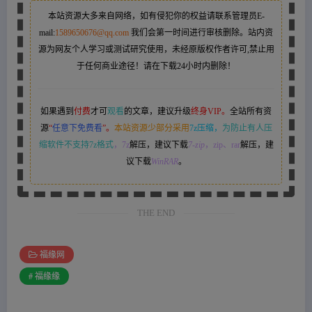
本站资源大多来自网络，如有侵犯你的权益请联系管理员
E-
mail:
1589650676@qq.com
我们会第一时间进行审核删除。站内资
源为网友个人学习或测试研究使用，未经原版权作者许可,禁止用
于任何商业途径！请在下载24小时内删除！
如果遇到
付费
才可
观看
的文章，建议升级
终身VIP。
全站所有资
源
“
任意下免费看
”。
本站资源少部分采用
7z压缩，
为防止有人压
缩软件不支持7z格式
，7z
解压，建议下载
7-zip
，zip、rar
解压，建
议下载
WinRAR
。
THE END
福缘网
# 福缘缘