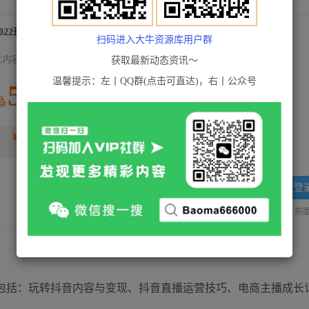
2022玩转抖音流量密码，(直播+短视频+千川)
扫码进入大牛资源库用户群
此内容为付费资源，请付费后查看
获取最新动态资讯～
温馨提示：左丨QQ群(点击可直达)，右丨公众号
5
积分
2
超级会员(永久VIP)
黄金会员
免费
登
站长QQ：1970819299
验证码错误，网址最后 pwd 前面的
内容包括：玩转抖音内容与变现、抖音直播运营技巧、电商主播成长