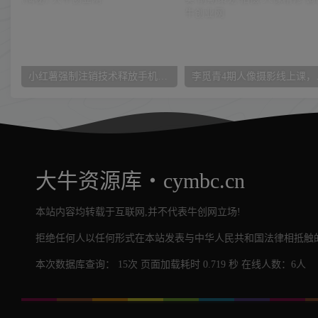
小红薯强制注销技术释放手机号(揭秘)
李觅青4期人
大牛资源库・cymbc.cn
本站内容均转载于互联网,并不代表牛创网立场!
拒绝任何人以任何形式在本站发表与中华人民共和国法律相抵触的
本次数据库查询： 15次 页面加载耗时 0.719 秒 在线人数：6人