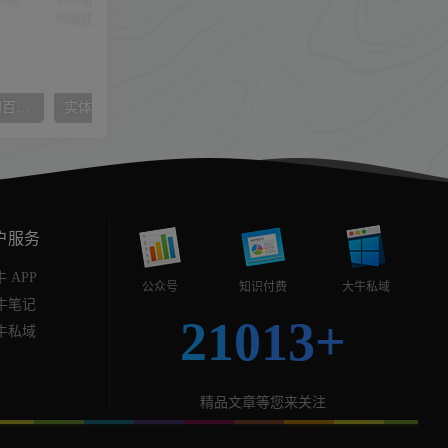
靠从军端游，轻松日入三四百！冷门懒人玩法，保姆式教学【揭秘】
实体短视频客流裂变特训营，教你零基础源源不断获取客流到店
户服务
 APP
公众号
知识付费
大牛私域
牛笔记
21013+
牛私域
精品文章等您来关注