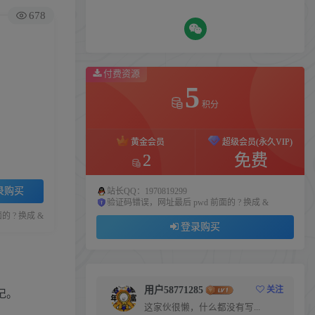
678
付费资源
5
积分
黄金会员
超级会员(永久VIP)
2
免费
录购买
站长QQ：1970819299
验证码错误，网址最后 pwd 前面的 ? 换成 &
 ? 换成 &
登录购买
用户58771285
关注
记。
这家伙很懒，什么都没有写...