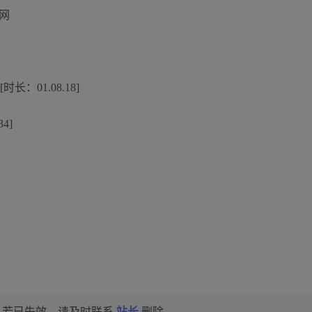
01.08.18]
4]
，若已失效，请及时联系
站长
删除。