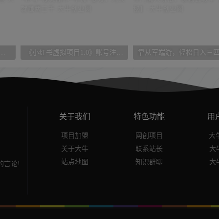
像摄影线上课，审美/前期策划/拍摄/人像精修/调色
《小红书虚拟项目1.0》账号注册+养号+视频制作+引流+变现，几天就赚两三千
关于我们
特色功能
用
项目加盟
网创项目
大牛
关于大牛
联系站长
大
站点地图
知识群聊
大
言论!