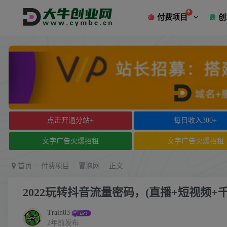
付费项目
创
点击开通分站+
每日收入300+
文字广告火爆招租
文字广告火爆招租
首页
付费项目
冒泡网
正文
2022玩转抖音流量密码，(直播+短视频+千
Train03
2年前发布