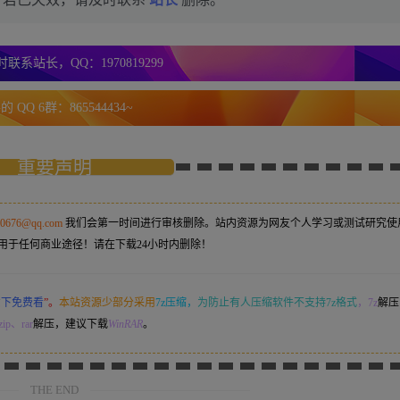
联系站长，QQ：1970819299
 QQ 6群：865544434~
重要声明
50676@qq.com
我们会第一时间进行审核删除。站内资源为网友个人学习或测试研究使
用于任何商业途径！请在下载24小时内删除！
意下免费看
”。
本站资源少部分采用
7z压缩，
为防止有人压缩软件不支持7z格式
，7z
解压
ip、rar
解压，建议下载
WinRAR
。
THE END