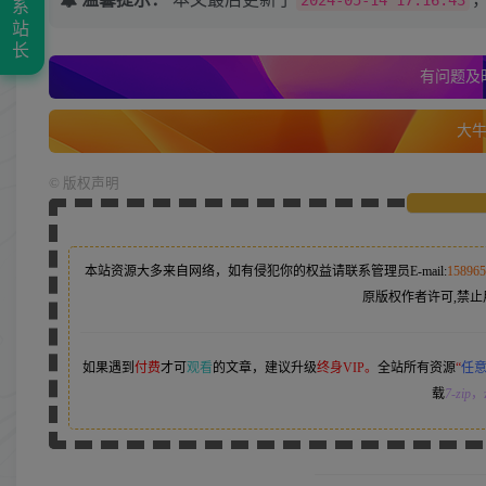
系
站
长
有问题及时
大牛的
©
版权声明
本站资源大多来自网络，如有侵犯你的权益请联系管理员
E-mail:
15896
原版权作者许可,禁止
如果遇到
付费
才可
观看
的文章，建议升级
终身VIP。
全站所有资源
“
任
载
7-zip
，z