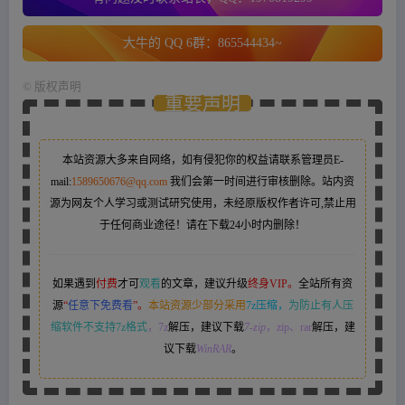
大牛的 QQ 6群：865544434~
©
版权声明
重要声明
本站资源大多来自网络，如有侵犯你的权益请联系管理员
E-
mail:
1589650676@qq.com
我们会第一时间进行审核删除。站内资
源为网友个人学习或测试研究使用，未经原版权作者许可,禁止用
于任何商业途径！请在下载24小时内删除！
如果遇到
付费
才可
观看
的文章，建议升级
终身VIP。
全站所有资
源
“
任意下免费看
”。
本站资源少部分采用
7z压缩，
为防止有人压
缩软件不支持7z格式
，7z
解压，建议下载
7-zip
，zip、rar
解压，建
议下载
WinRAR
。