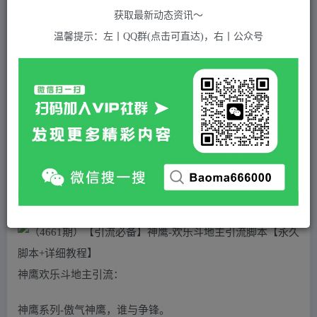
关注
私信
2年前发布
获取最新动态资讯～
617
付费资源
温馨提示：左丨QQ群(点击可直达)，右丨公众号
（4661期）【引流必备】神鹰-欢乐斗地主引流脚本【永久脚本+详细教程】
此内容为付费资源，请付费后查看
5
积分
2
免费
黄金会员
超级会员(永久VIP)
登录购买
站长QQ：1970819299
验证码错误，网址最后 pwd 前面的 ? 换成 &
神鹰欢乐斗地主引流：
神鹰系列-傲气神鹰，谁与争锋。