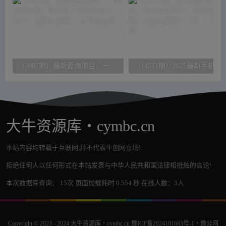
（7087期）最新蓝海项目，一年2次爆发期，高峰期一部手机日入6000+（素材+课程）
（14571期）2025最新手机赚钱项目，单日收益5
大牛资源库・cymbc.cn
本站内容均转载于互联网,并不代表牛创网立场!
拒绝任何人以任何形式在本站发表与中华人民共和国法律相抵触的言论!
本次数据库查询： 15次 页面加载耗时 0.554 秒 在线人数：3人
Copyright © 2023 - 2024
大牛资源库・cymbc.cn
豫ICP备2024101683号-1
・
豫公网