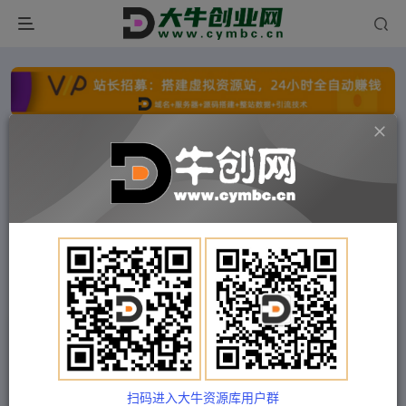
点击开通分站+
每日收入300+
文字广告火爆招租
文字广告火爆招租
文字广告火爆招租
文字广告火爆招租
文字广告火爆招租
文字广告火爆招租
首页
付费项目
中创网
正文
（4661期）【引流必备】神鹰-欢乐斗地主引流脚
本【永久脚本+详细教程】
扫码进入大牛资源库用户群
Train03