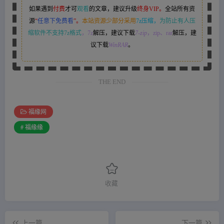
如果遇到
付费
才可
观看
的文章，建议升级
终身VIP。
全站所有资
源
“
任意下免费看
”。
本站资源少部分采用
7z压缩，
为防止有人压
缩软件不支持7z格式
，7z
解压，建议下载
7-zip
，zip、rar
解压，建
议下载
WinRAR
。
THE END
福缘网
# 福缘缘
收藏
上一篇
下一篇