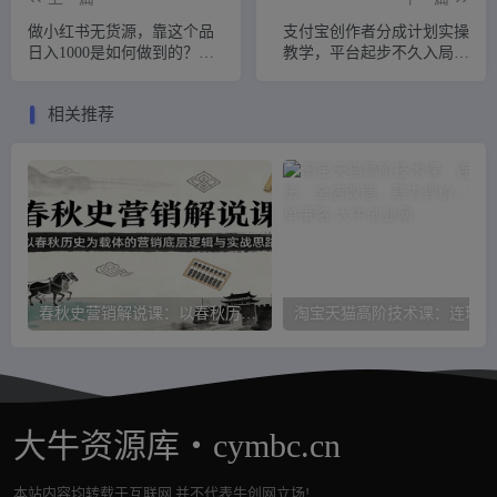
做小红书无货源，靠这个品
支付宝创作者分成计划实操
日入1000是如何做到的？保
教学，平台起步不久入局好
姆级教学，超级蓝海赛道
选择！
相关推荐
春秋史营销解说课：以春秋历史为载体的营销底层逻辑与实战思路
淘宝
大牛资源库・cymbc.cn
本站内容均转载于互联网,并不代表牛创网立场!