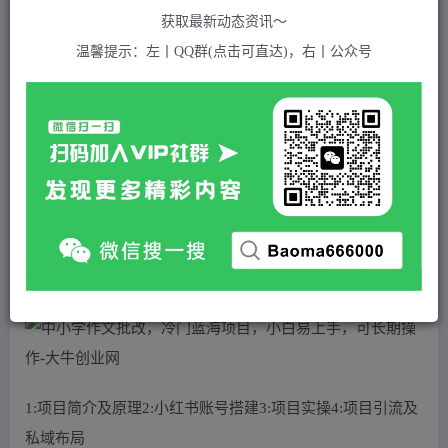
关注
私信
2年前发布
获取最新动态资讯～
491
付费资源
温馨提示：左丨QQ群(点击可直达)，右丨公众号
中小学作文批改，冷门蓝海项目，小白易上手，可长期操作
此内容为付费资源，请付费后查看
5
积分
免费
免费
黄金会员
超级会员(永久VIP)
登录购买
站长QQ：1970819299
验证码错误，网址最后 pwd 前面的 ? 换成 &
1:项目简介及原理2:小红书账号搭建3:项目实操4:项目引流及
私域布局