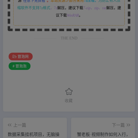
源
“
任意下免费看
”。
本站资源少部分采用
7z压缩，
为防止有人压
缩软件不支持7z格式
，7z
解压，建议下载
7-zip
，zip、rar
解压，建
议下载
WinRAR
。
THE END
冒泡网
# 冒泡泡
收藏
上一篇
下一篇
数据采集挂机项目，无脑操
蟹老板·视频制作如何入行，