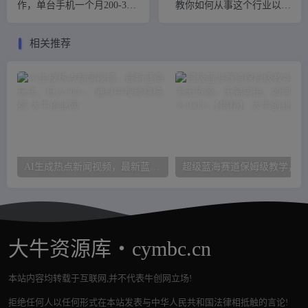
作，单台手机一个月200-300
教你如何从事这个行业以及
的收益，可批量操作
如何接单
相关推荐
AI生成热点新闻视频，最新蓝海玩法，日入500+，通过中视频赚稿费
超级
大牛资源库・cymbc.cn
本站内容均转载于互联网,并不代表牛创网立场!
拒绝任何人以任何形式在本站发表与中华人民共和国法律相抵触的言论!