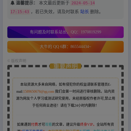
温馨提示：
本文最后更新于
2024-05-14
17:15:43
，若已失效，请及时联系
站长
删除。
有问题及时联系站长，QQ：1970819299
大牛的 QQ 6群：865544434~
©
版权声明
重要声明
本站资源大多来自网络，如有侵犯你的权益请联系管理员
E-
mail:
1589650676@qq.com
我们会第一时间进行审核删除。站内资
源为网友个人学习或测试研究使用，未经原版权作者许可,禁止用
于任何商业途径！请在下载24小时内删除！
如果遇到
付费
才可
观看
的文章，建议升级
终身VIP。
全站所有资