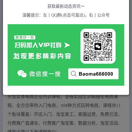
关注
私信
2年前发布
获取最新动态资讯～
750
付费资源
温馨提示：左丨QQ群(点击可直达)，右丨公众号
民赛电气内部出品：电子商务实战特训营，全方位带你入门电商，308种方式玩转电商
此内容为付费资源，请付费后查看
5
积分
2
免费
黄金会员
超级会员(永久VIP)
登录购买
站长QQ：1970819299
验证码错误，网址最后 pwd 前面的 ? 换成 &
大型实体电商企业内训课程，全程实战实训精细化电商课
程，全方位带你入门电商，308种方式玩转电商，课程共11
个板块覆盖：开店入门、淘宝美工、客服运营、免费引流、
付费推广直通车、付费推广淘宝客、数据分析、淘宝活动、
爆款运营以下是课程简介：