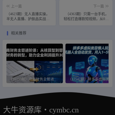
上一篇
下一篇
（4623期）无人直播实操，
（4363期）只需一台手机，
半无人直播、护肤品实战、
轻松打造爆款短视频，从0开
饮料实战-商品讲解,直播间自
始到500W粉丝！
动点赞
相关推荐
（16193期）电商财务主管进阶课：从核算型到管理型财务的转型，助力企业利润提升30%
（17547期）拼多多虚拟类目懒人玩法，机器人
大牛资源库・cymbc.cn