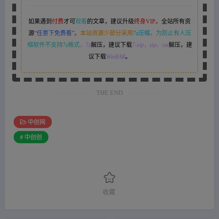
如果遇到
付费
才可
观看
的文章，建议升级
终身VIP。
全站所有资
源
“
任意下免费看
”。
本站资源少部分采用
7z压缩，
为防止有人压
缩软件不支持7z格式
，7z
解压，建议下载
7-zip
，zip、rar
解压，建
议下载
WinRAR
。
THE END
中创网
# 中创创
收藏