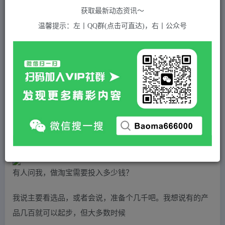
关注
私信
2年前发布
获取最新动态资讯～
526
付费资源
温馨提示：左丨QQ群(点击可直达)，右丨公众号
（4354期）酷酷说钱，200元起步，日入1000的产品（付费文章）
此内容为付费资源，请付费后查看
5
积分
2
免费
黄金会员
超级会员(永久VIP)
登录购买
站长QQ：1970819299
验证码错误，网址最后 pwd 前面的 ? 换成 &
有人问我，做淘宝需要投入多少钱？
我说主要看选品，或者会说，准备个几千吧。我想说有的产
品几百就可以起步，但大多数时候