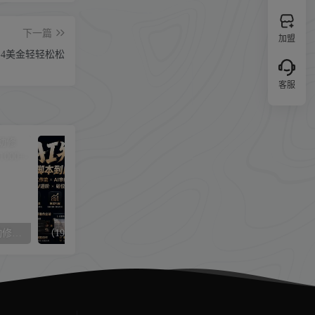
下一篇
加盟
-4美金轻轻松松
客服
（9441期）利用AI帮人自动修图，傻瓜式操作0门槛，日入1000+
（19717期）AI短剧实战课：高效工作流×AI审美×爆款拆解×文案角色场景分镜×LibTV进阶×站位控制×从脚本到成片交付全流程