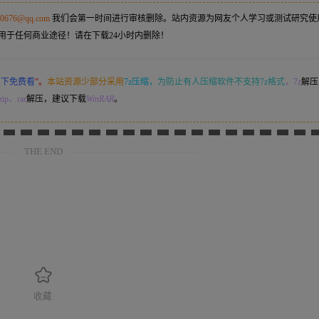
50676@qq.com
我们会第一时间进行审核删除。站内资源为网友个人学习或测试研究使
用于任何商业途径！请在下载24小时内删除！
意下免费看
”。
本站资源少部分采用
7z压缩，
为防止有人压缩软件不支持7z格式
，7z
解压
ip、rar
解压，建议下载
WinRAR
。
THE END
收藏