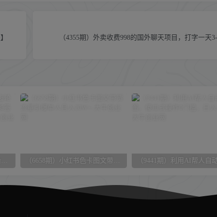
程】
（4355期）外卖收费998的国外聊天项目，打字一天3
（5870期）超强多功能PDF齿轮转换工具：编辑、转换、合并和签署 PDF文件【永久脚本】
（6658期）小红书色卡图文带货流量引爆单人月入20W+