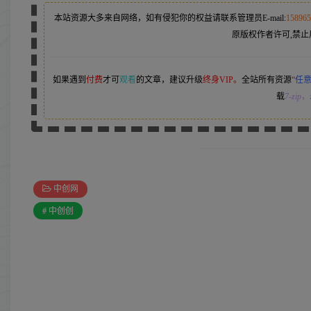
本站资源大多来自网络，如有侵犯你的权益请联系管理员
E-mail:
15896
原版权作者许可,禁止
如果遇到
付费
才可
观看
的文章，建议升级
终身VIP。
全站所有资源
“
任
载
7-zip
，z
中创网
# 中创创