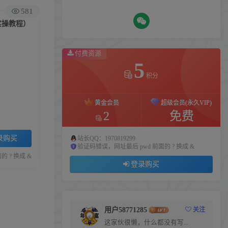
581
实操教程）
付费资源
5
积分
黄金会员
超级会员(永久VIP)
2
免费
录购买
站长QQ：1970819299
验证码错误，网址最后 pwd 前面的 ? 换成 &
 ? 换成 &
登录购买
用户58771285
关注
这家伙很懒，什么都没有写...