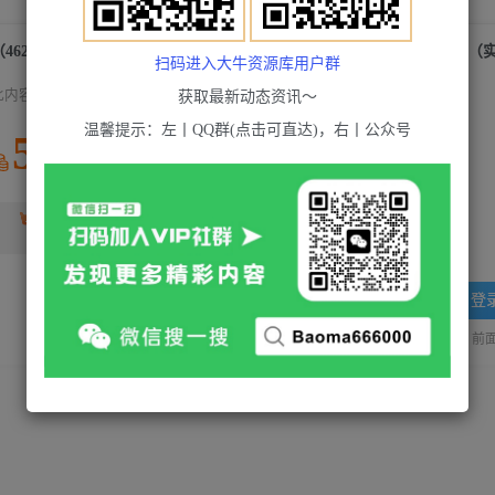
（4628期）YOUTUBEU的四种被动收入赚钱方法，被动年入40w+美元（
扫码进入大牛资源库用户群
此内容为付费资源，请付费后查看
获取最新动态资讯～
温馨提示：左丨QQ群(点击可直达)，右丨公众号
5
积分
2
超级会员(永久VIP)
黄金会员
免费
登
站长QQ：1970819299
验证码错误，网址最后 pwd 前面的