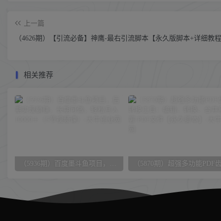
上一篇
（4626期）【引流必备】神鹰-最右引流脚本【永久版脚本+详细教
相关推荐
（5936期）百度墨斗鱼项目，后期实现躺赚，长期可做，轻松月入10000＋（5节视频课）