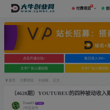
付费项目
创
点击开通分站+
每日收入300+
文字广告火爆招租
文字广告火爆招租
首页
付费项目
中创网
正文
（4628期）YOUTUBEU的四种被动收
Train03
2年前发布