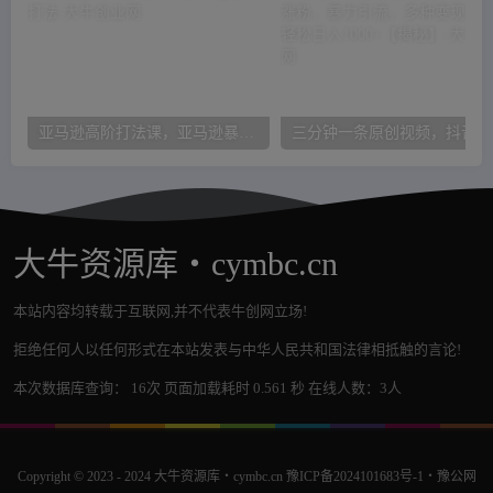
亚马逊高阶打法课，亚马逊暴力打法
三分钟
大牛资源库・cymbc.cn
本站内容均转载于互联网,并不代表牛创网立场!
拒绝任何人以任何形式在本站发表与中华人民共和国法律相抵触的言论!
本次数据库查询： 16次 页面加载耗时 0.561 秒 在线人数：3人
Copyright © 2023 - 2024
大牛资源库・cymbc.cn
豫ICP备2024101683号-1
・
豫公网