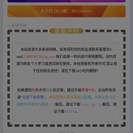
大牛的 QQ 6群：865544434~
©
版权声明
重要声明
本站资源大多来自网络，如有侵犯你的权益请联系管理员
E-
mail:
1589650676@qq.com
我们会第一时间进行审核删除。站内资
源为网友个人学习或测试研究使用，未经原版权作者许可,禁止用
于任何商业途径！请在下载24小时内删除！
如果遇到
付费
才可
观看
的文章，建议升级
终身VIP。
全站所有资
源
“
任意下免费看
”。
本站资源少部分采用
7z压缩，
为防止有人压
缩软件不支持7z格式
，7z
解压，建议下载
7-zip
，zip、rar
解压，建
议下载
WinRAR
。