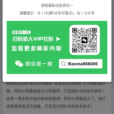
关注
私信
2年前发布
获取最新动态资讯～
594
付费资源
温馨提示：左丨QQ群(点击可直达)，右丨公众号
李兴兴剪辑实战训练营，带你从零基础成长为剪辑师
此内容为付费资源，请付费后查看
5
积分
2
免费
黄金会员
超级会员(永久VIP)
登录购买
站长QQ：1970819299
验证码错误，网址最后 pwd 前面的 ? 换成 &
教程包括视听语言实例解析+全商业实战案例+打光摄影提升
篇，带你从零基础成长为剪辑师，乃至团队中的技术高手！
这是一套全新升级的商单剪辑课！带你从零基础入门，到打
造剪辑师面试作品集，乃至成为团队中的技术高手！