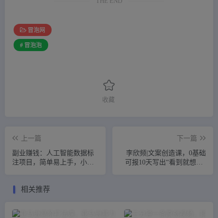
THE END
冒泡网
# 冒泡泡
收藏
上一篇
下一篇
副业赚钱：人工智能数据标
李欣频|文案创造课，0基础
注项目，简单易上手，小白
可报10天写出“看到就想转”
也能日入200+
的自媒体文案
相关推荐