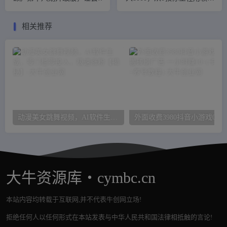
不‬写文案的人，写出一‮可篇‬
自动制作，有手就行
传播的完‮文整‬案
相关推荐
动漫美女跳舞视频，AI软件生成，零门槛零投入，极速涨粉【揭秘】
外面收费3980抖音小游戏0撸手动搬砖刷广告 
大牛资源库・cymbc.cn
本站内容均转载于互联网,并不代表牛创网立场!
拒绝任何人以任何形式在本站发表与中华人民共和国法律相抵触的言论!