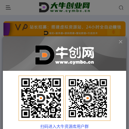
点击开通分站+
每日收入300+
文字广告火爆招租
文字广告火爆招租
文字广告火爆招租
文字广告火爆招租
文字广告火爆招租
文字广告火爆招租
首页
付费项目
冒泡网
正文
那个腾直播操盘，直播带货操盘篇章详解课程教程
Train03
关注
私信
2年前发布
扫码进入大牛资源库用户群