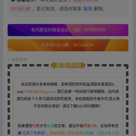
17:14:38
，若已失效，请及时联系
站长
删除。
有问题及时联系站长，QQ：1970819299
大牛的 QQ 6群：865544434~
©
版权声明
重要声明
本站资源大多来自网络，如有侵犯你的权益请联系管理员
E-
mail:
1589650676@qq.com
我们会第一时间进行审核删除。站内资
源为网友个人学习或测试研究使用，未经原版权作者许可,禁止用
于任何商业途径！请在下载24小时内删除！
如果遇到
付费
才可
观看
的文章，建议升级
终身VIP。
全站所有资
源
“
任意下免费看
”。
本站资源少部分采用
7z压缩，
为防止有人压