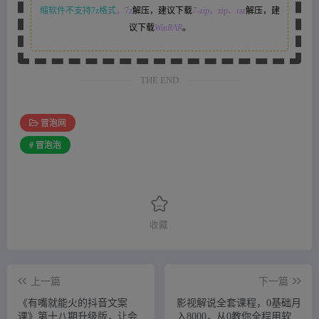
缩软件不支持7z格式
，7z
解压，建议下载
7-zip
，zip、rar
解压，建
议下载
WinRAR
。
THE END
冒泡网
# 冒泡泡
收藏
上一篇
下一篇
《有嘴‮能就‬火的抖‮文音‬案
影视解说全套课程，0基础月
课》第‮八十‬期升级版，让‮会
入8000，从0教你全程用软件