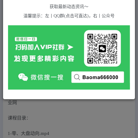
789
获取最新动态资讯～
付费资源
温馨提示：左丨QQ群(点击可直达)，右丨公众号
那个腾直播操盘，直播带货操盘篇章详解课程教程
此内容为付费资源，请付费后查看
5
积分
2
免费
黄金会员
超级会员(永久VIP)
登录购买
站长QQ：1970819299
验证码错误，网址最后 pwd 前面的 ? 换成 &
课程目录：
1-零、大盘动向.mp4