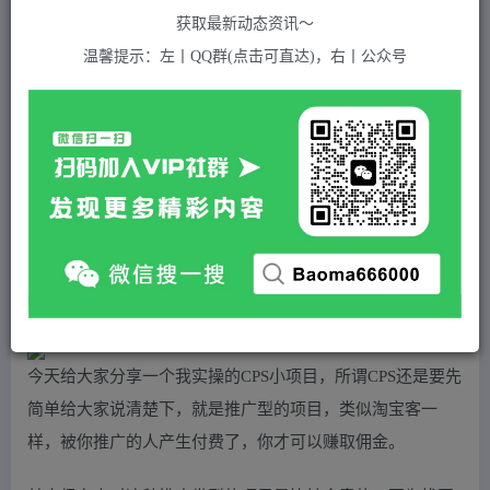
关注
私信
2年前发布
获取最新动态资讯～
624
付费资源
温馨提示：左丨QQ群(点击可直达)，右丨公众号
（4351期）2022最新实操CPS正规变现项目，全自动推广全自动躺赚，已躺赚5000+
此内容为付费资源，请付费后查看
5
积分
2
免费
黄金会员
超级会员(永久VIP)
登录购买
站长QQ：1970819299
验证码错误，网址最后 pwd 前面的 ? 换成 &
今天给大家分享一个我实操的CPS小项目，所谓CPS还是要先
简单给大家说清楚下，就是推广型的项目，类似淘宝客一
样，被你推广的人产生付费了，你才可以赚取佣金。