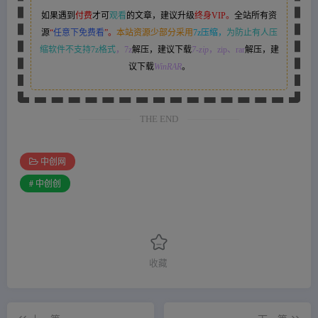
如果遇到
付费
才可
观看
的文章，建议升级
终身VIP。
全站所有资
源
“
任意下免费看
”。
本站资源少部分采用
7z压缩，
为防止有人压
缩软件不支持7z格式
，7z
解压，建议下载
7-zip
，zip、rar
解压，建
议下载
WinRAR
。
THE END
中创网
# 中创创
收藏