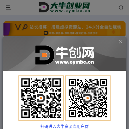
点击开通分站+
每日收入300+
文字广告火爆招租
文字广告火爆招租
文字广告火爆招租
文字广告火爆招租
文字广告火爆招租
文字广告火爆招租
首页
付费项目
中创网
正文
（4351期）2022最新实操CPS正规变现项目，全自
动推广全自动躺赚，已躺赚5000+
扫码进入大牛资源库用户群
Train03