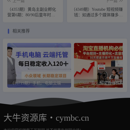
上一篇
下一篇
（4353期）黄岛主副业孵化
（4349期）Youtube 短视频赚
营第6期：80/90后童年时光
钱：如通过多个媒体赚多重
怀旧短视频项目
被动收入3500美元（实战教
程）
相关推荐
（16719期）手机、电脑云端托管，每日稳定收入120+，小众领域长期稳定
（16087期）淘宝直播机构必修课：平台规则/主播
大牛资源库・cymbc.cn