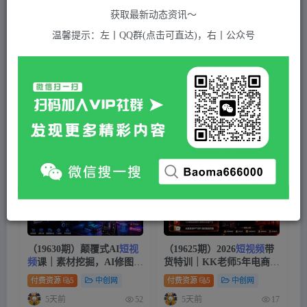
获取最新动态资讯～
温馨提示：左丨QQ群(点击可直达)，右丨公众号
（19737期）2026名人语录
（19667期）2026企业
短视
短视频
赛道全攻略；从文案
频
拓客指南：聚焦老板IP底
撰写到声音克隆部署，系统
层逻辑，爆款文案镜头实
付费资源
5
中创网
付费资源
5
中创网
掌握涨粉变现双赢制作技术
操，打通公域引流私域成交
2小时前
3天前
48
4
完整获客链路
（19630期）颠覆式AI
短视
（19625期）2026
短视频
带
频
课｜素材挖掘，AI修图，
货特训｜KK老师5年电商实
视频重绘，人声处理｜电商
战，家清护肤千川素材体系
付费资源
5
中创网
付费资源
5
中创网
实体带货引流全流程实操教
136套案例全套实操教学
5天前
5天前
52
17
学