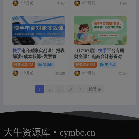
5个月前
6个月前
67
99
快手
电商对账实战课：报表
（17167期）
快手
平台专属
解读+成本核算+发票管
财务课：电商会计必备对账
理，搞定财务全流程
技能，精准核算利润、规避
付费资源
5
福缘网
付费资源
5
中创网
财务风险
6个月前
6个月前
120
60
1
2
…
54
跳转
大牛资源库・cymbc.cn