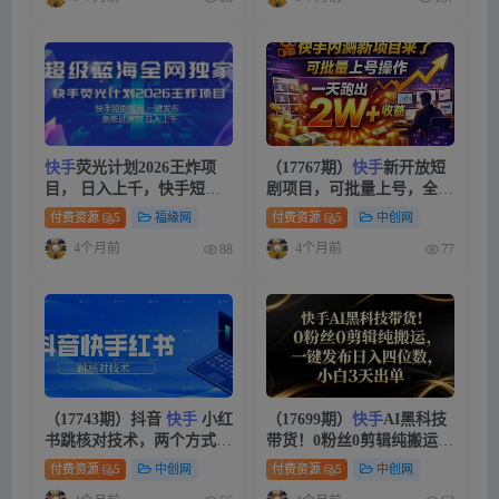
快手
荧光计划2026王炸项
（17767期）
快手
新开放短
目， 日入上千，快手短剧
剧项目，可批量上号，全自
搬运，一键发布，条条过原
动运行，收益无上限
付费资源
5
福缘网
付费资源
5
中创网
创
4个月前
4个月前
88
77
（17743期）抖音
快手
小红
（17699期）
快手
AI黑科技
书跳核对技术，两个方式，
带货！0粉丝0剪辑纯搬运，
手机端和电脑端
一键发布日入四位数，小白
付费资源
5
中创网
付费资源
5
中创网
3天出单