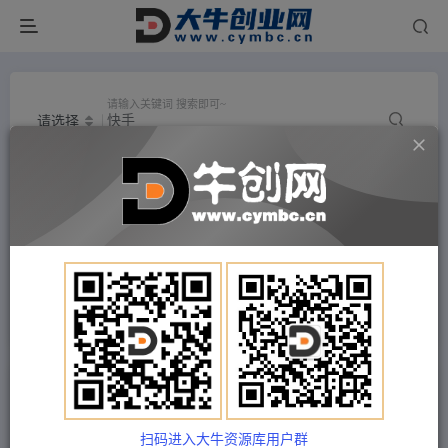
请输入关键词 搜索即可~
请选择
热门搜索
抖音
小红书
视频号
快手
微信
淘宝
拼多多
教程
今日头条
知乎
咸鱼
音乐
跨境
视频号直播
不露脸
植物
百度网盘
烟火
接码平台掘金
象法
文章
用户
扫码进入大牛资源库用户群
搜索[
快手
]，共找到
1395
个文章