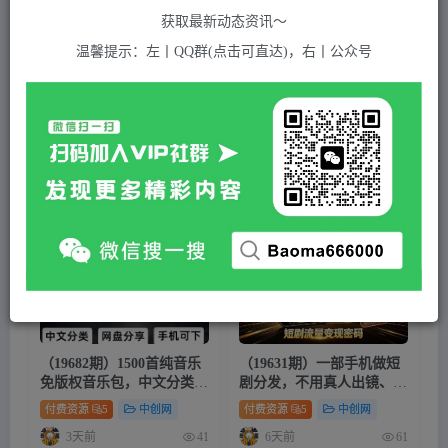
获取最新动态资讯～
温馨提示：左丨QQ群(点击可直达)，右丨公众号
（19731期）
快手
全自动短
（19721期）宝子哥抖音
快
剧分销｜单账号日收益15+
手
无人直播课-2026年8月5
更新｜从基础搭建到高阶起
付费资源
5
中创网
付费资源
5
中创网
号，稳号防封技术，搭建自
17小时前
17小时前
32
17
动化直播变现体系
（19682期）1500首纯音乐
（19631期）一部手机做短
免版权音乐包，中文分类，
剧分发，不用真人出镜、不
自费购买素材，抖音
快手
自
用拍摄剧本，
快手
流量变现
付费资源
5
中创网
付费资源
5
中创网
媒体音效素材资源
日赚千元
3天前
6天前
41
61