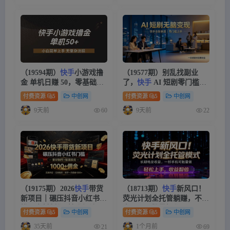
（19594期）
快手
小游戏撸
（19577期）别乱找副业
金 单机日赚 50，零基础可
了，
快手
AI 短剧零门槛长
做，支持单人矩阵放大
久被动增收
付费资源
5
中创网
付费资源
5
中创网
9天前
9天前
60
22
（19175期）2026
快手
带货
（18713期）
快手
新风口！
新项目｜碾压抖音小红书门
荧光计划全托管躺赚，不用
槛，素材制作+精准投流，
自己干，批量操作月入3W+
付费资源
5
中创网
付费资源
5
中创网
无需开店，无需售后，新手
35天前
1个月前
21
69
一天佣金1000+