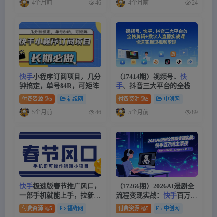
4个月前
4个月前
46
24
快手
小程序订阅项目，几分
（17414期）视频号、
快
钟搞定，单号84R，可矩阵
手
、抖音三大平台的全栈剪
辑+数字人直播实战课-更
付费资源
5
福缘网
付费资源
5
中创网
新：快速实现短视频变现
5个月前
5个月前
46
89
快手
极速版春节推广风口，
（17266期）2026AI漫剧全
一部手机就能上手，拉新20
流程变现实战：
快手
百万博
元/人平台助力躺赚小项目
主亲授，吃透90%分账红
付费资源
5
福缘网
付费资源
5
中创网
利，单人居家轻松月入过万