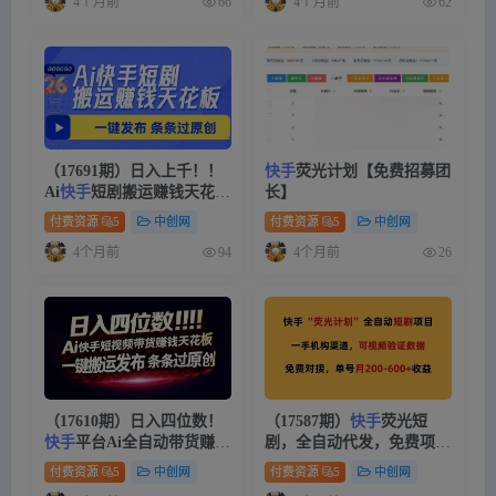
4个月前
4个月前
66
62
（17691期）日入上千！！
快手
荧光计划【免费招募团
Ai
快手
短剧搬运赚钱天花
长】
板，一键发布，条条过原创
付费资源
5
中创网
付费资源
5
中创网
4个月前
4个月前
94
26
（17610期）日入四位数！
（17587期）
快手
荧光短
快手
平台Ai全自动带货赚
剧，全自动代发，免费项目
米，一刀不剪黑科技搬运，
单号月200-600收益
付费资源
5
中创网
付费资源
5
中创网
一键发布过原创