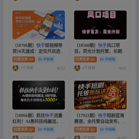
（18706期）
快手
短视频带
（18560期）
快手
风口项
货10天速成：定位开店选品
目，荧光计划托管，长期稳
到全站推广，三种带货模式
定，适合批量做
付费资源
5
中创网
付费资源
5
中创网
全拆解
1个月前
2个月前
52
62
（18066期）抓住
快手
流量
（17922期）
快手
短剧蓝海
红利！AI黑科技纯搬运，0
赛道，全托管自动发布，多
粉可做，每天几十分钟日入
号操作轻松放大收益
付费资源
5
中创网
付费资源
5
中创网
1000+
3个月前
3个月前
68
107